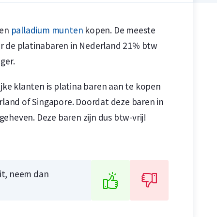
en
palladium munten
kopen. De meeste
er de platinabaren in Nederland 21% btw
iger.
n
n
ijke klanten is platina baren aan te kopen
serland of Singapore. Doordat deze baren in
eheven. Deze baren zijn dus btw-vrij!
uit, neem dan