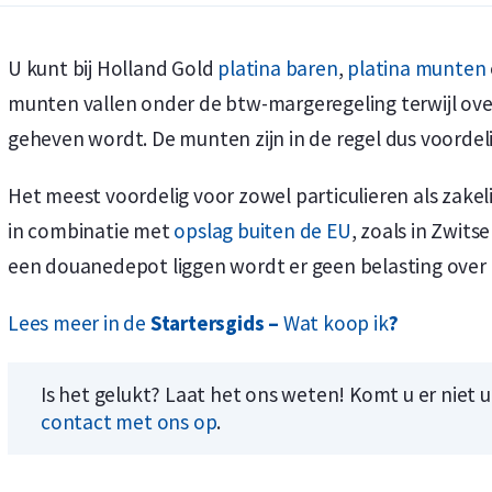
U kunt bij Holland Gold
platina baren
,
platina munten
munten vallen onder de btw-margeregeling terwijl ov
geheven wordt. De munten zijn in de regel dus voordel
Koop nu de meest voordelige zilveren munten en bare
Koop nu de meest voordelige gouden munten en bare
Het meest voordelig voor zowel particulieren als zakel
in combinatie met
opslag buiten de EU
, zoals in Zwit
een douanedepot liggen wordt er geen belasting over g
Lees meer in de
Startersgids –
Wat koop ik
?
Is het gelukt? Laat het ons weten! Komt u er niet 
contact met ons op
.