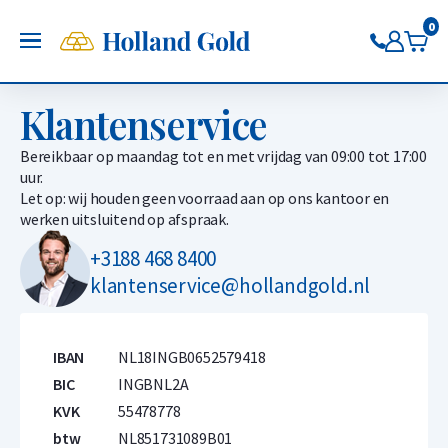
Terug
Terug
Terug
Terug
Terug
Terug
Holland Gold app
0
OPEN
Volg de koersen, handel direct
Nu in Google Play
Goud kopen
Zilver kopen
Pt/Pd kopen
Verkopen aan ons
Sparen
Koersen
Klantenservice
Gouden munten
Zilveren munten kopen
Platina munten kopen
Goudbaren verkopen
Goud sparen
Goudkoers
Bereikbaar op maandag tot en met vrijdag van 09:00 tot 17:00
Gouden baren
Zilveren baren kopen
Platina baren kopen
Gouden munten verkopen
Zilver sparen
Zilverkoers
uur.
Beleg in goud via de app
Beleg in zilver via de app
Palladium kopen
Zilverbaren verkopen
Platina sparen
Platinakoers
Let op: wij houden geen voorraad aan op ons kantoor en
Beleg in platina via de app
Zilveren munten verkopen
Palladium sparen
Palladiumkoers
werken uitsluitend op afspraak.
Beleg in palladium via de app
Pt/Pd verkopen
+3188 468 8400
Goud verkopen
klantenservice@hollandgold.nl
Zilver verkopen
IBAN
NL18INGB0652579418
BIC
INGBNL2A
KVK
55478778
btw
NL851731089B01