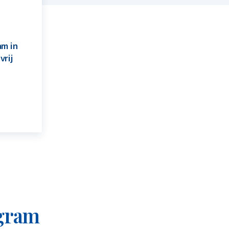
am in
vrij
 gram