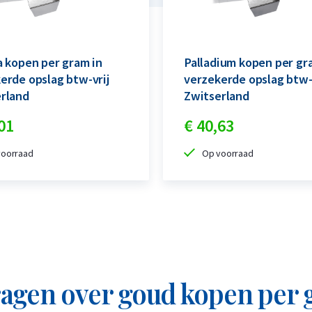
lrekening, kunt u op elk moment goud
n voert de verkoop eenvoudig in. De
a kopen per gram in
Palladium kopen per gr
ing die u heeft opgegeven bij het
erde opslag btw-vrij
verzekerde opslag btw-
rland
Zwitserland
eren?
01
€
40,
63
voorraad
Op voorraad
nvoudig de gewenste munt of baar. Neem
uitlevering definitief te regelen. Houd
e vindt u op
deze pagina
.
ragen over goud kopen per