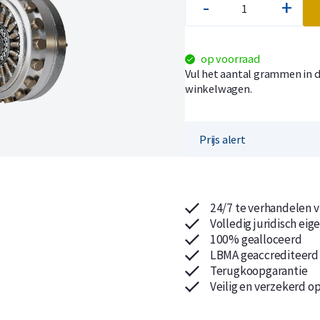
-
+
op voorraad
Vul het aantal grammen in d
winkelwagen.
Koop nu de meest voordelige zilveren munten en bare
Koop nu de meest voordelige gouden munten en bare
Prijs alert
24/7 te verhandelen v
Volledig juridisch ei
100% gealloceerd
LBMA geaccrediteerd
Terugkoopgarantie
Veilig en verzekerd o