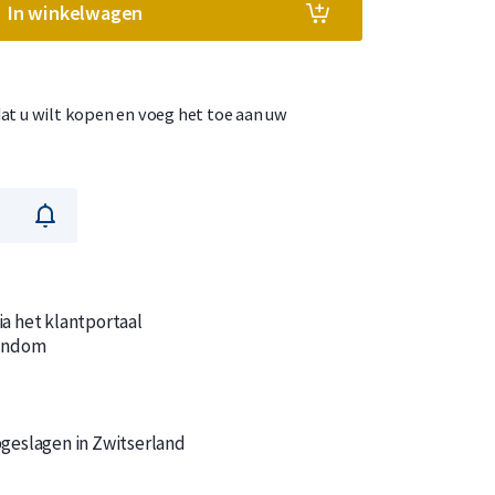
In winkelwagen
at u wilt kopen en voeg het toe aan uw
n
n
ia het klantportaal
gendom
pgeslagen in Zwitserland