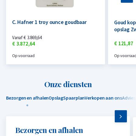
C. Hafner 1 troy ounce goudbaar
Goud kop
opslag Z
Vanaf
€
3.869,
64
€
121,
87
€
3.872,
64
Op voorraad
Op voorraa
Onze diensten
Bezorgen en afhalen
Opslag
Spaarplan
Verkopen aan ons
Advies
Bezorgen en afhalen