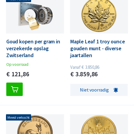
Goud kopen per gram in
Maple Leaf 1 troy ounce
verzekerde opslag
gouden munt - diverse
Zwitserland
jaartallen
Op voorraad
Vanaf
€
3.850,
86
€
121,
86
€
3.859,
86
Niet voorradig
Meest verkocht