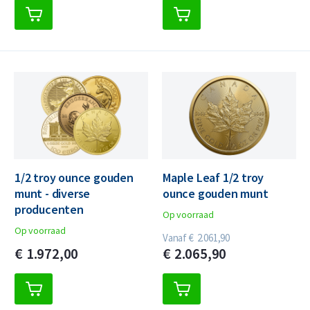
1/2 troy ounce gouden
Maple Leaf 1/2 troy
munt - diverse
ounce gouden munt
producenten
Op voorraad
Op voorraad
Vanaf
€
2.061,
90
€
1.972,
00
€
2.065,
90