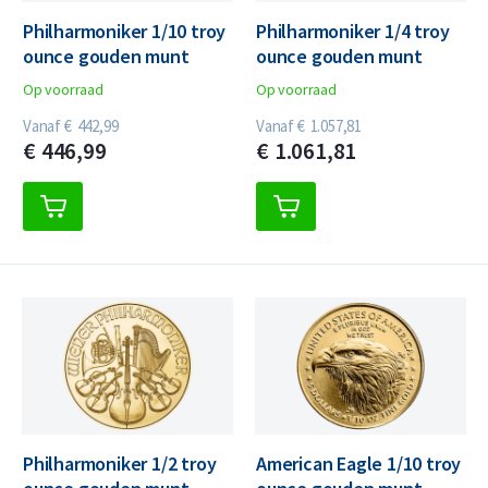
Philharmoniker 1/10 troy
Philharmoniker 1/4 troy
ounce gouden munt
ounce gouden munt
Op voorraad
Op voorraad
Vanaf
€
442,
99
Vanaf
€
1.057,
81
€
446,
99
€
1.061,
81
Philharmoniker 1/2 troy
American Eagle 1/10 troy