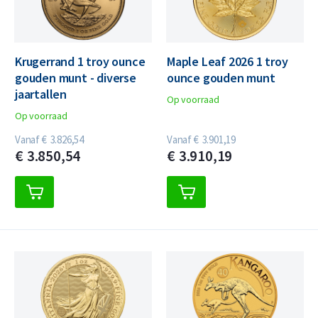
Krugerrand 1 troy ounce
Maple Leaf 2026 1 troy
gouden munt - diverse
ounce gouden munt
jaartallen
Op voorraad
Op voorraad
Vanaf
€
3.826,
54
Vanaf
€
3.901,
19
€
3.850,
54
€
3.910,
19