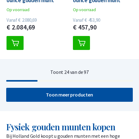
ounce gouden munt
ounce gouden munt
Op voorraad
Op voorraad
Vanaf
€
2.080,
69
Vanaf
€
453,
90
€
2.084,
69
€
457,
90
Toont
24
van de
97
Toon meer producten
Fysiek gouden munten kopen
Bij Holland Gold koopt u gouden munten met een hoge