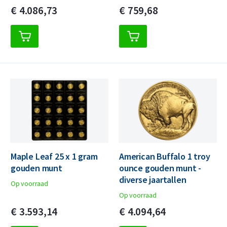
€
4.086,
73
€
759,
68
Maple Leaf 25 x 1 gram
American Buffalo 1 troy
gouden munt
ounce gouden munt -
diverse jaartallen
Op voorraad
Op voorraad
€
3.593,
14
€
4.094,
64