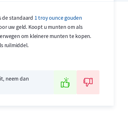
is de standaard
1 troy ounce gouden
voor uw geld. Koopt u munten om als
overwegen om kleinere munten te kopen.
n
n
s ruilmiddel.
uit, neem dan