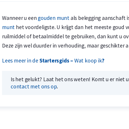
Wanneer u een
gouden munt
als belegging aanschaft 
munt
het voordeligste. U krijgt dan het meeste goud 
ruilmiddel of betaalmiddel te gebruiken, dan kunt u 
Koop nu de meest voordelige zilveren munten en bare
Koop nu de meest voordelige gouden munten en bare
Deze zijn wel duurder in verhouding, maar geschikter al
Lees meer in de
Startersgids –
Wat koop ik
?
Is het gelukt? Laat het ons weten! Komt u er niet 
contact met ons op
.