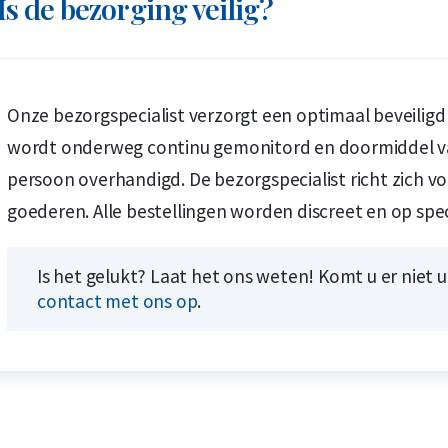
Is de bezorging veilig?
Onze bezorgspecialist verzorgt een optimaal beveiligd
Koop nu de meest voordelige zilveren munten en bare
Koop nu de meest voordelige gouden munten en bare
wordt onderweg continu gemonitord en doormiddel van
persoon overhandigd. De bezorgspecialist richt zich v
goederen. Alle bestellingen worden discreet en op spec
Is het gelukt? Laat het ons weten! Komt u er niet 
contact met ons op
.