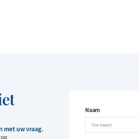
iet
Naam
in met uw vraag.
 op: