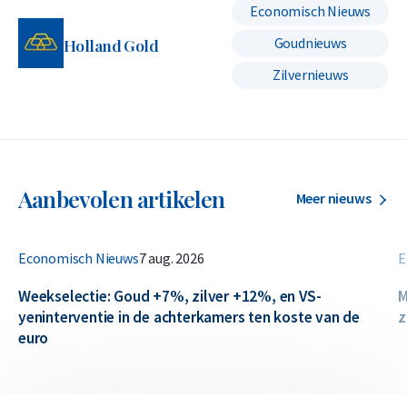
Economisch Nieuws
Goudnieuws
Holland Gold
Zilvernieuws
Aanbevolen artikelen
Meer nieuws
Economisch Nieuws
7 aug. 2026
E
Weekselectie: Goud +7%, zilver +12%, en VS-
M
yeninterventie in de achterkamers ten koste van de
z
euro