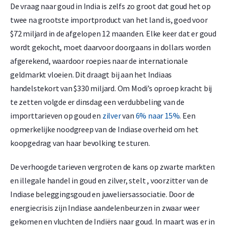
De vraag naar goud in India is zelfs zo groot dat goud het op
twee na grootste importproduct van het land is, goed voor
$72 miljard in de afgelopen 12 maanden. Elke keer dat er goud
wordt gekocht, moet daarvoor doorgaans in dollars worden
afgerekend, waardoor roepies naar de internationale
geldmarkt vloeien. Dit draagt bij aan het Indiaas
handelstekort van $330 miljard. Om Modi’s oproep kracht bij
te zetten volgde er dinsdag een verdubbeling van de
importtarieven op goud en
zilver
van
6% naar 15%
. Een
opmerkelijke noodgreep van de Indiase overheid om het
koopgedrag van haar bevolking te sturen.
De verhoogde tarieven vergroten de kans op zwarte markten
en illegale handel in goud en zilver, stelt , voorzitter van de
Indiase beleggingsgoud en juweliersassociatie. Door de
energiecrisis zijn Indiase aandelenbeurzen in zwaar weer
gekomen en vluchten de Indiërs naar goud. In maart was er in