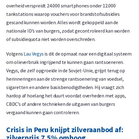
overheid verspreidt 24.000 smartphones onder 12.000
tankstations waarop vouchers voor brandstofsubsidies
gescand kunnen worden. Alles wordt gekoppeld aan de
nationale ID’s van burgers, zodat gecontroleerd kan worden
of subsidiequota niet worden overschreden.
Volgens
Lau Vegys
is dit de opmaat naar een digitaal systeem
om olieverbruik ingrijpend te kunnen gaan rantsoeneren.
Vegys, die zelf opgroeide in de Sovjet-Unie, grijpt terug op
herinneringen aan de strenge rantsoenering van voedsel,
sigaretten en andere basisbenodigdheden. Hij vraagt zich
hardop af hoelang het duurt voordat overheden met apps,
CBDC’s of andere technieken de uitgaven van burgers
vergaand kunnen gaan controleren.
Crisis in Peru knijpt zilveraanbod af:
zilverprijs 7,5% omhoog