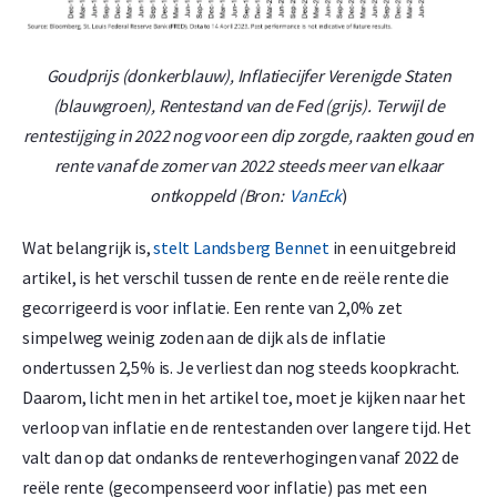
Goudprijs (donkerblauw), Inflatiecijfer Verenigde Staten
(blauwgroen), Rentestand van de Fed (grijs). Terwijl de
rentestijging in 2022 nog voor een dip zorgde, raakten goud en
rente vanaf de zomer van 2022 steeds meer van elkaar
ontkoppeld (Bron:
VanEck
)
Wat belangrijk is,
stelt Landsberg Bennet
in een uitgebreid
artikel, is het verschil tussen de rente en de reële rente die
gecorrigeerd is voor inflatie. Een rente van 2,0% zet
simpelweg weinig zoden aan de dijk als de inflatie
ondertussen 2,5% is. Je verliest dan nog steeds koopkracht.
Daarom, licht men in het artikel toe, moet je kijken naar het
verloop van inflatie en de rentestanden over langere tijd. Het
valt dan op dat ondanks de renteverhogingen vanaf 2022 de
reële rente (gecompenseerd voor inflatie) pas met een