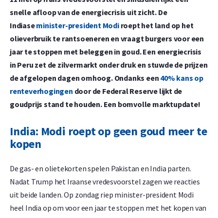
snelle afloop van de energiecrisis uit zicht. De
Indiase
minister-president Modi
roept het land op het
olieverbruik te rantsoeneren en vraagt burgers voor een
jaar te stoppen met beleggen in goud. Een energiecrisis
in Peru zet de zilvermarkt onder druk en stuwde de prijzen
de afgelopen dagen omhoog. Ondanks een
40% kans op
renteverhogingen
door de Federal Reserve lijkt de
goudprijs
stand te houden. Een bomvolle marktupdate!
India: Modi roept op geen goud meer te
kopen
De gas- en olietekorten spelen Pakistan en India parten.
Nadat Trump het Iraanse vredesvoorstel zagen we reacties
uit beide landen. Op zondag riep minister-president Modi
heel India op om voor een jaar te stoppen met het kopen van