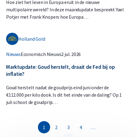
Hoe ziet het leven in Europa eruit in de nieuwe
multipolaire wereld? In deze maandupdate bespreekt Yael
Potjer met Frank Knopers hoe Europa…
Holland Gold
Nieuws
Economisch Nieuws
2 jul. 2026
Marktupdate: Goud herstelt, draait de Fed bij op
inflatie?
Goud herstelt nadat de goudprijs eind juni onder de
€112.000 per kilo dook. Is dit het einde van de daling? Op 1
juli schoot de goudprijs…
1
2
3
4
…