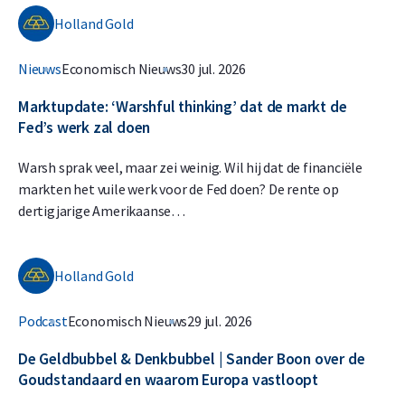
Holland Gold
Nieuws
Economisch Nieuws
30 jul. 2026
Marktupdate: ‘Warshful thinking’ dat de markt de
Fed’s werk zal doen
Warsh sprak veel, maar zei weinig. Wil hij dat de financiële
markten het vuile werk voor de Fed doen? De rente op
dertigjarige Amerikaanse…
Holland Gold
Podcast
Economisch Nieuws
29 jul. 2026
De Geldbubbel & Denkbubbel | Sander Boon over de
Goudstandaard en waarom Europa vastloopt