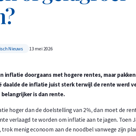
n?
Koop nu de meest voordelige zilveren munten en bare
Koop nu de meest voordelige gouden munten en bare
sch Nieuws
13 mei 2026
en inflatie doorgaans met hogere rentes, maar pakke
 daalde de inflatie juist sterk terwijl de rente werd v
 belangrijker is dan rente.
nflatie hoger dan de doelstelling van 2%, dan moet de re
ente verlaagd te worden om inflatie aan te jagen. Toen J
ë, trok menig econoom aan de noodbel vanwege zijn pla