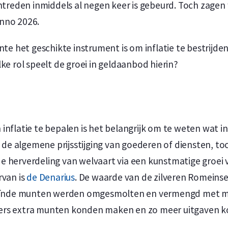
antreden inmiddels al negen keer is gebeurd. Toch zagen
nno 2026.
nte het geschikte instrument is om inflatie te bestrijden
ke rol speelt de groei in geldaanbod hierin?
nflatie te bepalen is het belangrijk om te weten wat inf
k de algemene prijsstijging van goederen of diensten, to
d de herverdeling van welvaart via een kunstmatige groei
rvan is
de Denarius
. De waarde van de zilveren Romeins
 geïnde munten werden omgesmolten en vermengd met m
ers extra munten konden maken en zo meer uitgaven 