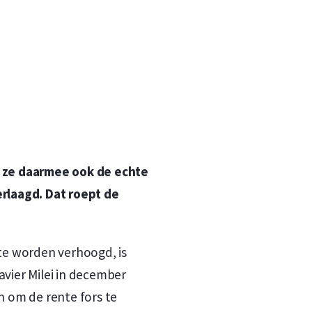
n
n
n ze daarmee ook de echte
erlaagd. Dat roept de
nte worden verhoogd, is
avier Milei in december
n om de rente fors te