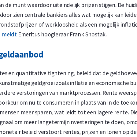
an de munt waardoor uiteindelijk prijzen stijgen. De huid
door zien centrale bankiers alles wat mogelijk kan leiden
grondstofprijzen of werkloosheid als een mogelijk infla
o
meldt
Emeritus hoogleraar Frank Shostak.
 geldaanbod
es en quantitative tightening, beleid dat de geldhoeve
kunstmatige geldgroei zoals inflatie en economische b
ot verdere verstoringen van marktprocessen. Rente weer
 voorkeur om nu te consumeren in plaats van in de toe
ensen meer sparen, wat leidt tot een lagere rente. Die
signaal om meer langetermijninvesteringen te doen, om
onetair beleid verstoort rentes, prijzen en lonen op de