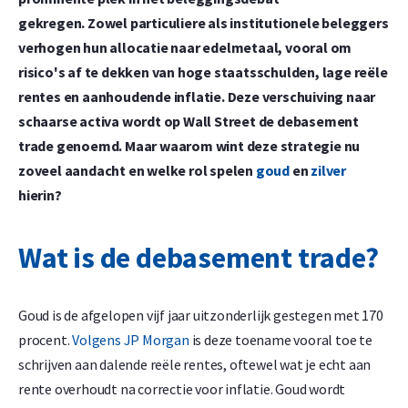
gekregen. Zowel particuliere als institutionele beleggers
verhogen hun allocatie naar edelmetaal, vooral om
risico's af te dekken van hoge staatsschulden, lage reële
rentes en aanhoudende inflatie.
Deze verschuiving naar
schaarse activa wordt op Wall Street de debasement
trade genoemd. Maar waarom wint deze strategie nu
zoveel aandacht en welke rol spelen
goud
en
zilver
hierin?
Wat is de debasement trade?
Goud is de afgelopen vijf jaar uitzonderlijk gestegen met 170
procent.
Vol
g
ens JP Mor
g
an
is deze toename vooral toe te
schrijven aan dalende reële rentes, oftewel wat je echt aan
rente overhoudt na correctie voor inflatie. Goud wordt