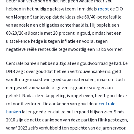
beter kon verkopen omdat het geen waarde meer zou
hebben in het huidige geldsysteem. Inmiddels
roept
de CIO
van Morgan Stanley op dat de klassieke 60/40-portefeuille
van aandelen en obligaties achterhaald is. Hij bepleit een
60/20/20-allocatie met 20 procent in goud, omdat het een
uitstekende hedge is tegen inflatie en vooral tegen
negatieve reële rentes die tegenwoordig een risico vormen.
Centrale banken hebben altijd al een goudvoorraad gehad. De
DNB zegt over goud dat het een vertrouwensanker is: geld
wordt nu gemaakt van goedkope materialen, maar om toch
een gevoel van waarde te geven is goud er vroeger aan
gelinkt. Nadat deze koppeling is opgeheven, heeft goud deze
rol nooit verloren. De aankopen van goud door
centrale
banken
laten goed zien dat ze nut in goud blijven zien. Sinds
2010 zijn de netto aankopen van deze partijen flink gestegen,
vanaf 2022 zelfs verdubbeld ten opzichte van de jaren ervoor.