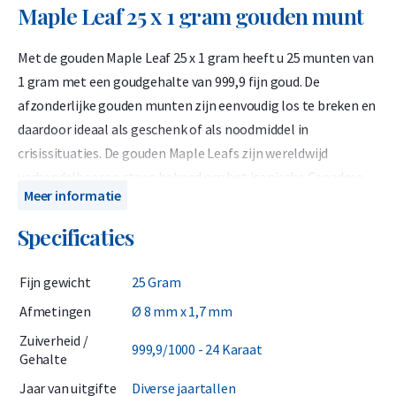
Maple Leaf 25 x 1 gram gouden munt
Met de gouden Maple Leaf 25 x 1 gram heeft u 25 munten van
1 gram met een goudgehalte van 999,9 fijn goud. De
afzonderlijke gouden munten zijn eenvoudig los te breken en
daardoor ideaal als geschenk of als noodmiddel in
crisissituaties. De gouden Maple Leafs zijn wereldwijd
verhandelbaar en staan bekend om het iconische Canadese
Meer informatie
esdoornblad op de voorzijde. De Maple Leaf is een van de
meest verkochte beleggingsmunten ter wereld.
Specificaties
De Royal Canadian Mint introduceerde dit populaire product
Fijn gewicht
25 Gram
in 2014. De gouden munten van 1 gram worden geleverd in
een set van 25 stuks in een verzamelblisterverpakking met
Afmetingen
Ø 8 mm x 1,7 mm
een praktische kartonnen omslag. De munten zijn eenvoudig
Zuiverheid /
999,9/1000 - 24 Karaat
af te breken. De blisterverpakking dient tevens als
Gehalte
echtheidscertificaat en vermeldt bij elke afzonderlijke munt
Jaar van uitgifte
Diverse jaartallen