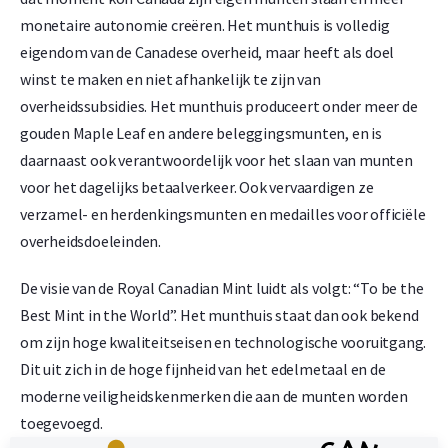
voorzijde staat het officiële portret van Koningin Elizabeth
monetaire autonomie creëren. Het munthuis is volledig
II (2014–2023) of Koning Charles III (2024–heden), vergezeld
eigendom van de Canadese overheid, maar heeft als doel
van het uitgiftejaar en de nominale waarde van 0,5 Canadese
winst te maken en niet afhankelijk te zijn van
dollars. De achterzijde, ontworpen door Walter Ott, toont
overheidssubsidies. Het munthuis produceert onder meer de
het iconische esdoornblad – het nationale symbool van
gouden Maple Leaf en andere beleggingsmunten, en is
Canada – samen met het gewicht en de zuiverheid: “9999
daarnaast ook verantwoordelijk voor het slaan van munten
FINE GOLD / OR PUR”. Sinds de introductie van de munt is dit
voor het dagelijks betaalverkeer. Ook vervaardigen ze
ontwerp nauwelijks veranderd.
verzamel- en herdenkingsmunten en medailles voor officiële
overheidsdoeleinden.
Prijs en Verkoopwaarde
De visie van de Royal Canadian Mint luidt als volgt: “To be the
Wilt u uw
gouden munten verkopen
? Holland Gold biedt een
Best Mint in the World”. Het munthuis staat dan ook bekend
terugkoopgarantie op deze munt. Ook munten die u niet bij
om zijn hoge kwaliteitseisen en technologische vooruitgang.
ons hebt gekocht, kopen wij in. Op onze website onder het
Dit uit zich in de hoge fijnheid van het edelmetaal en de
kopje ‘verkopen aan ons’ kunt u zien wat wij voor de munt
moderne veiligheidskenmerken die aan de munten worden
betalen.
toegevoegd.