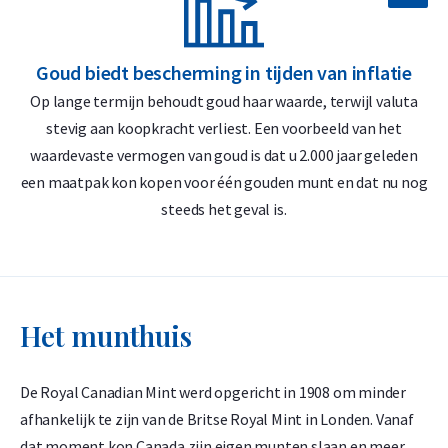
Iconisch ontwerp met het Canadese esdoornblad
Goud biedt bescherming in tijden van inflatie
G
Levering en Verpakking
Op lange termijn behoudt goud haar waarde, terwijl valuta
D
stevig aan koopkracht verliest. Een voorbeeld van het
Verzekerde verzending of afhalen op afspraak in Alkmaar,
waardevaste vermogen van goud is dat u 2.000 jaar geleden
‘
Rotterdam of Breda
een maatpak kon kopen voor één gouden munt en dat nu nog
Geleverd in een verzamelblisterverpakking met kartonnen
steeds het geval is.
omslag
De blister dient tevens als echtheidscertificaat
Veilige en verzekerde opslag mogelijk via
Holland Gold Safe
Het munthuis
Ontwerp
De Royal Canadian Mint werd opgericht in 1908 om minder
De gouden Maple Leaf 25 x 1 gram munten staan symbool
afhankelijk te zijn van de Britse Royal Mint in Londen. Vanaf
voor vakmanschap, veiligheid en verfijnd ontwerp. Op de
dat moment kon Canada zijn eigen munten slaan en meer