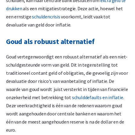
schulden, kan haar centrale bank besluiten om
extra geld te
drukken
als een mitigatiestrategie. Deze actie, hoewel het
een ernstige
schuldencrisis
voorkomt, leidt vaak tot
devaluatie van geld door inflatie.
Goud als robuust alternatief
Goud vertegenwoordigt een robuust alternatief als een niet-
schuldgesteunde vorm van geld. Dit in tegenstelling tot
traditioneel contant geld of obligaties, die gevoelig zijn voor
devaluatie door risico's van wanbetaling of inflatie. De
waarde van goud wordt juist versterkt in tijden van financiële
onzekerheid met betrekking tot
schulddefaults en inflatie
.
Deze veerkrachtigheid is één van de redenen waarom goud
wordt aangehouden door centrale banken en waarom het
één van de meest aangehouden reserve is na de dollar en de
euro.