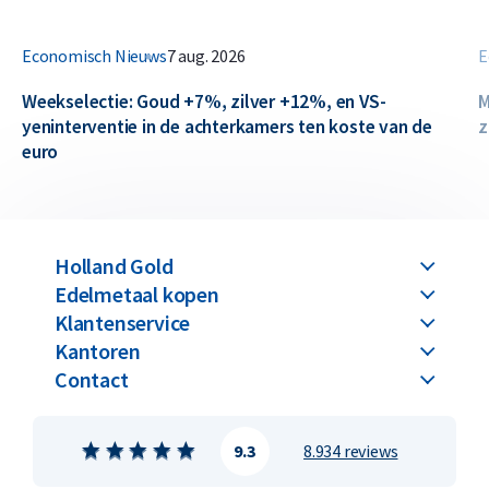
Economisch Nieuws
7 aug. 2026
E
Weekselectie: Goud +7%, zilver +12%, en VS-
M
yeninterventie in de achterkamers ten koste van de
z
euro
Holland Gold
Edelmetaal kopen
Klantenservice
Kantoren
Contact
9.3
8.934 reviews