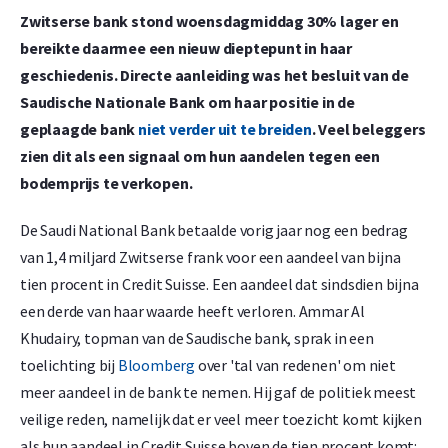
Zwitserse bank stond woensdagmiddag 30% lager en
bereikte daarmee een nieuw dieptepunt in haar
geschiedenis. Directe aanleiding was het besluit van de
Saudische Nationale Bank om haar positie in de
geplaagde bank
niet verder uit te breiden
. Veel beleggers
zien dit als een signaal om hun aandelen tegen een
bodemprijs te verkopen.
De Saudi National Bank betaalde vorig jaar nog een bedrag
van 1,4 miljard Zwitserse frank voor een aandeel van bijna
tien procent in Credit Suisse. Een aandeel dat sindsdien bijna
een derde van haar waarde heeft verloren. Ammar Al
Khudairy, topman van de Saudische bank, sprak in een
toelichting bij
Bloomberg
over 'tal van redenen' om niet
meer aandeel in de bank te nemen. Hij gaf de politiek meest
veilige reden, namelijk dat er veel meer toezicht komt kijken
als hun aandeel in Credit Suisse boven de tien procent komt: