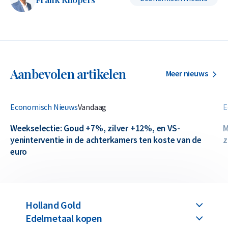
Aanbevolen artikelen
Meer nieuws
Economisch Nieuws
Vandaag
E
Weekselectie: Goud +7%, zilver +12%, en VS-
M
yeninterventie in de achterkamers ten koste van de
z
euro
Holland Gold
Edelmetaal kopen