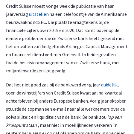
Credit Suisse moest vorige week de publicatie van haar
jaarverslag
uitstellen
na een telefoontje van de Amerikaanse
beurswaakhond SEC. Die plaatste vraagtekens bij de
financiële cijfers over 2019 en 2020. Dat komt bovenop de
eerdere problemen die de Zwitserse bank heeft gekend met
het omvallen van hedgefonds Archegos Capital Management
en financieel dienstverlener Greensill. In beide gevallen
faalde het risicomanagement van de Zwitserse bank, met
miljardenverliezen tot gevolg.
Dat het niet goed zat bij de bank werd vorig jaar
duidelijk
,
toen de winstcijfers van Credit Suisse kwartaal na kwartaal
achterbleven bij andere Europese banken. Vorig jaar oktober
stuurde de topman een e-mail naar alle werknemers over de
solvabiliteit en liquiditeit van de bank. De bank zou
'op een
kruispunt staan'
, maar niet in moeilijkheden verkeren. In
september waren er ook al plannen om de bank in drie delen