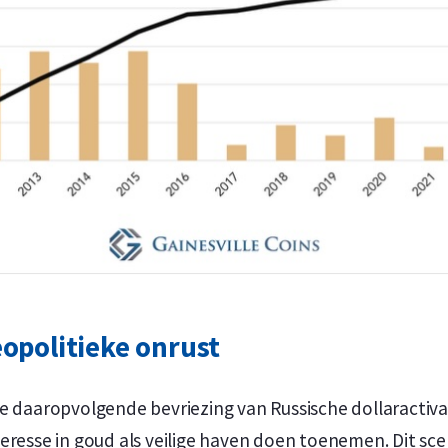
eopolitieke onrust
de daaropvolgende bevriezing van Russische dollaractiv
eresse in goud als veilige haven doen toenemen. Dit sc