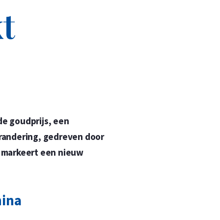
t
n
n
de goudprijs, een
erandering, gedreven door
, markeert een nieuw
hina