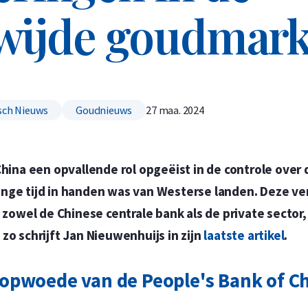
wijde goudmark
Koop nu de meest voordelige zilveren munten en bare
Koop nu de meest voordelige gouden munten en bare
ch Nieuws
Goudnieuws
27 maa. 2024
China een opvallende rol opgeëist in de controle over 
ange tijd in handen was van Westerse landen. Deze v
owel de Chinese centrale bank als de private sector
zo schrijft Jan Nieuwenhuijs in zijn
laatste artikel
.
opwoede van de People's Bank of C