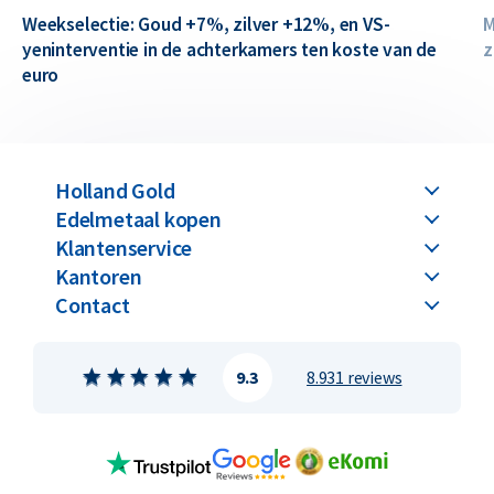
Weekselectie: Goud +7%, zilver +12%, en VS-
M
yeninterventie in de achterkamers ten koste van de
z
euro
Holland Gold
Edelmetaal kopen
Klantenservice
Kantoren
Contact
9.3
8.931 reviews