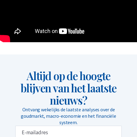
Altijd op de hoogte
blijven van het laatste
nieuws?
Ontvang wekelijks de laatste analyses over de
goudmarkt, macro-economie en het financiële
systeem.