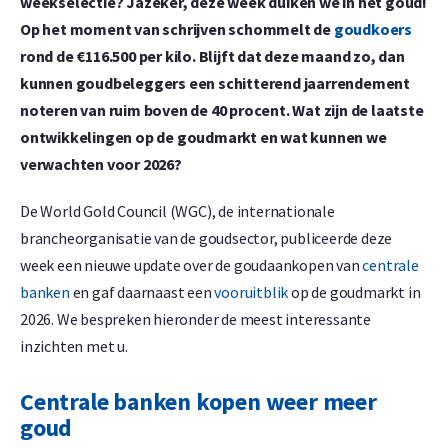
weekselectie? Jazeker, deze week duiken we in het goud!
Op het moment van schrijven schommelt de
goudkoers
rond de €116.500 per kilo. Blijft dat deze maand zo, dan
kunnen goudbeleggers een schitterend jaarrendement
noteren van ruim boven de 40 procent. Wat zijn de laatste
ontwikkelingen op de goudmarkt en wat kunnen we
verwachten voor 2026?
De World Gold Council (WGC), de internationale
brancheorganisatie van de goudsector, publiceerde deze
week een nieuwe update over de goudaankopen van
centrale
banken
en gaf daarnaast een
vooruitblik
op de goudmarkt in
2026. We bespreken hieronder de meest interessante
inzichten met u.
Centrale banken kopen weer meer
goud