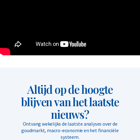
Altijd op de hoogte
blijven van het laatste
nieuws?
Ontvang wekelijks de laatste analyses over de
goudmarkt, macro-economie en het financiële
systeem.