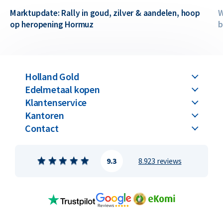
Marktupdate: Rally in goud, zilver & aandelen, hoop
W
op heropening Hormuz
b
Holland Gold
Edelmetaal kopen
Klantenservice
Kantoren
Contact
9.3
8.923 reviews