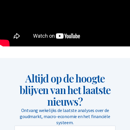
Altijd op de hoogte
blijven van het laatste
nieuws?
Ontvang wekelijks de laatste analyses over de
goudmarkt, macro-economie en het financiële
systeem.