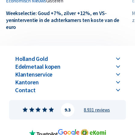
Economisch Nieuws
Gisteren
E
Weekselectie: Goud +7%, zilver +12%, en VS-
M
yeninterventie in de achterkamers ten koste van de
z
euro
Holland Gold
Edelmetaal kopen
Klantenservice
Kantoren
Contact
9.3
8.931 reviews