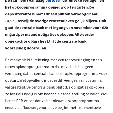
De ECB heeft vandaag
besloten
de rente te verlagen en
het opkoopprogramma opnieuw op te starten. De
depositorente is met 10 basispunten verhoogd naar
-0,5%, terwijl de overige rentetarieven gelijk blijven. Ook
gaat de centrale bank met ingang van november voor €20
miljard per maand obligaties opkopen. Alle eerder
opgekochte obligaties blijft de centrale bank
vooralsnog doorrollen.
De markt hield al rekening met een renteverlaging en een
nieuw opkoopprogramma. In dat opzicht is het geen
verrassing dat de centrale bank het opkoopprogramma weer
opstart. Wel opvallend is dat er dit keer geen einddatum is
vastgesteld. De centrale bank blijft dus obligaties opkopen
zo lang als nodig is om haar beleidsdoelstelling te halen. Wel
liet de ECB weten dat ze het nieuwe opkoopprogramma
eerst zal afbouwen, voordat ze begint met een eventuele