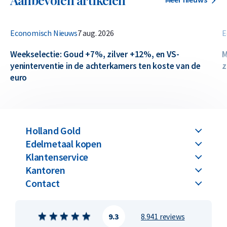
Economisch Nieuws
7 aug. 2026
E
Weekselectie: Goud +7%, zilver +12%, en VS-
M
yeninterventie in de achterkamers ten koste van de
z
euro
Holland Gold
Edelmetaal kopen
Klantenservice
Kantoren
Contact
9.3
8.941 reviews