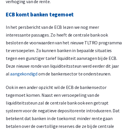
verhoging van de rente.
ECB komt banken tegemoet
In het persbericht van de ECB lezen we nog meer
interessante passages. Zo heeft de centrale bank ook
besloten de voorwaarden van het nieuwe TLTRO programma
te versoepelen. Zo kunnen banken in bepaalde situaties
tegen een gunstiger tarief liquiditeit aanvragen bij de ECB.
Deze nieuwe ronde van liquiditeitssteun werd eerder dit jaar
al
aangekondigd
om de bankensector te ondersteunen.
Ook in een ander opzicht wil de ECB de bankensector
tegemoet komen. Naast een versoepeling van de
liquiditeitssteun zal de centrale bank ook een getrapt
systeem voor de negatieve depositorente introduceren. Dat
betekent dat banken in de toekomst minder rente gaan
betalen over de overtollige reserves die ze bij de centrale