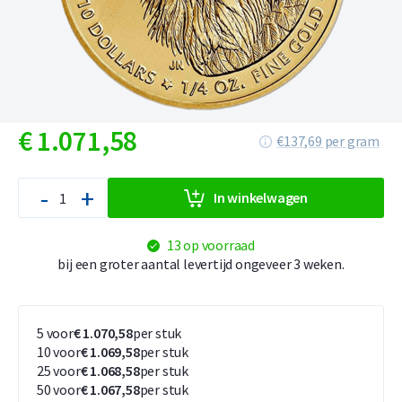
€
1.071,
58
€137,69 per gram
-
+
In winkelwagen
13 op voorraad
bij een groter aantal levertijd ongeveer 3 weken.
5 voor
€ 1.070,58
per stuk
10 voor
€ 1.069,58
per stuk
25 voor
€ 1.068,58
per stuk
50 voor
€ 1.067,58
per stuk