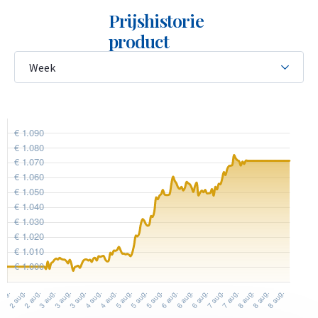
Prijshistorie
product
Ontwerp 1/4 troy ounce American
Eagle gouden munt
De American Eagle 1/4 troy ounce gouden munt heeft een
zuiverheid van 916,7 (22 karaat) en bevat 7,775 gram fijn
goud. De legering bestaat uit 91,67% goud, 3% zilver en
5,33% koper. Deze samenstelling geeft de munt een subtiele
roodachtige tint en maakt haar beter bestand tegen
beschadigingen.
De voorzijde toont “Lady Liberty” met in haar rechterhand
een fakkel (vrijheid) en in haar linkerhand een olijftak (vrede).
Ook het jaartal staat op deze zijde vermeld. Het ontwerp is
gebaseerd op de historische Saint-Gaudens-munten.
De keerzijde toont traditioneel een Amerikaanse zeearend