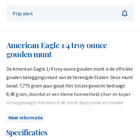
Prijs alert
American Eagle 1/4 troy ounce
gouden munt
De American Eagle 1/4 troy ounce gouden munt is de officiële
gouden beleggingsmunt van de Verenigde Staten. Deze munt
bevat 7,775 gram puur goud. Het totale gewicht bedraagt
8,48 gram, doordat er een kleine hoeveelheid zilver en koper
is toegevoegd. Hierdoor is de munt duurzamer en minder
gevoelig voor krassen dan munten van 24-karaats goud.
Meer informatie
Omdat de American Eagle exact 1/4 troy ounce goud bevat,
doet deze qua waarde niet onder voor 24-karaats gouden
Specificaties
munten van hetzelfde gewicht, zoals de Maple Leaf of de