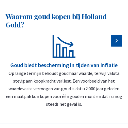
American Eagle 1/4 troy ounce?
Waarom goud kopen bij Holland
Wereldwijd verhandelbaar
Gold?
Officieel uitgegeven door de U.S. Mint
Befaamd ontwerp: Lady Liberty en American Eagle
22-karaats goud met zilver en koper voor extra
duurzaamheid
Goud biedt bescherming in tijden van inflatie
G
Op lange termijn behoudt goud haar waarde, terwijl valuta
D
Levering & verpakking American Eagle
stevig aan koopkracht verliest. Een voorbeeld van het
gouden munt 1/4 troy ounce
waardevaste vermogen van goud is dat u 2.000 jaar geleden
‘
een maatpak kon kopen voor één gouden munt en dat nu nog
Verzekerde verzending of afhalen op afspraak in Alkmaar,
steeds het geval is.
Rotterdam of Breda
Per stuk verpakt in een kunststof munthoesje
Veilige en verzekerde opslag mogelijk via
Holland Gold Safe