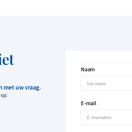
iet
Naam
in met uw vraag.
 op:
E-mail