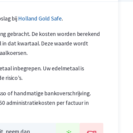
slag bij
Holland Gold Safe
.
ing gebracht. De kosten worden berekend
n
n
 in dat kwartaal. Deze waarde wordt
aalkoersen.
etaal inbegrepen. Uw edelmetaal is
 risico’s.
sso of handmatige bankoverschrijving.
50 administratiekosten per factuur in
uit, neem dan