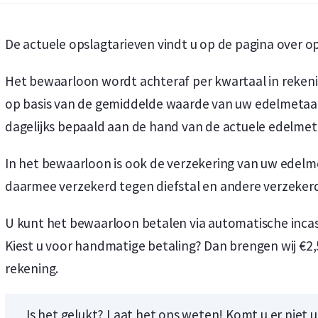
De actuele opslagtarieven vindt u op de pagina over op
Het bewaarloon wordt achteraf per kwartaal in reken
Koop nu de meest voordelige zilveren munten en bare
Koop nu de meest voordelige gouden munten en bare
op basis van de gemiddelde waarde van uw edelmetaal
dagelijks bepaald aan de hand van de actuele edelmet
In het bewaarloon is ook de verzekering van uw edelm
daarmee verzekerd tegen diefstal en andere verzekerde
U kunt het bewaarloon betalen via automatische inca
Kiest u voor handmatige betaling? Dan brengen wij €2,
rekening.
Is het gelukt? Laat het ons weten! Komt u er niet 