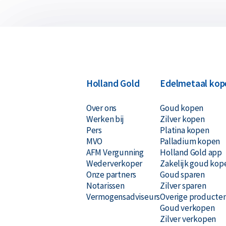
Holland Gold
Edelmetaal kop
Over ons
Goud kopen
Werken bij
Zilver kopen
Pers
Platina kopen
MVO
Palladium kopen
AFM Vergunning
Holland Gold app
Wederverkoper
Zakelijk goud kop
Onze partners
Goud sparen
Notarissen
Zilver sparen
Vermogensadviseurs
Overige producte
Goud verkopen
Zilver verkopen