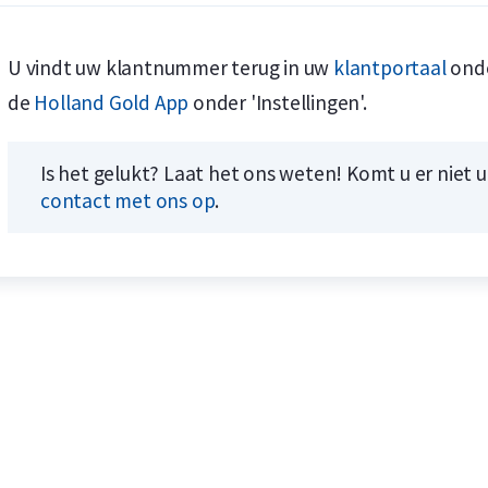
U vindt uw klantnummer terug in uw
klantportaal
onde
de
Holland Gold App
onder 'Instellingen'.
Koop nu de meest voordelige zilveren munten en bare
Koop nu de meest voordelige gouden munten en bare
Is het gelukt? Laat het ons weten! Komt u er niet 
contact met ons op
.