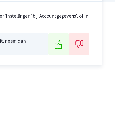
r 'Instellingen' bij 'Accountgegevens', of in
n
n
uit, neem dan