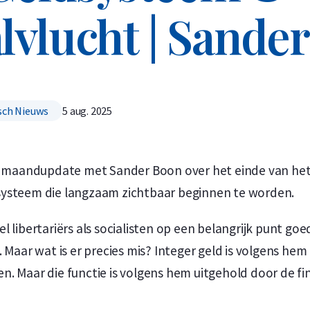
lvlucht | Sande
Koop nu de meest voordelige zilveren munten en bare
Koop nu de meest voordelige gouden munten en bare
ch Nieuws
5 aug. 2025
ze maandupdate met Sander Boon over het einde van he
systeem die langzaam zichtbaar beginnen te worden.
l libertariërs als socialisten op een belangrijk punt go
 Maar wat is er precies mis? Integer geld is volgens hem
. Maar die functie is volgens hem uitgehold door de fin