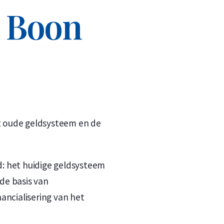
r Boon
n
n
t oude geldsysteem en de
ed: het huidige geldsysteem
 de basis van
ancialisering van het