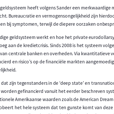
et geldsysteem heeft volgens Sander een merkwaardige
ht. Bureaucratie en vermogensongelijkheid zijn hierdoo
teken bij symptomen, terwijl de diepere oorzaken onbespr
idige geldsysteem werkt en hoe het private eurodollars
oeg aan de kredietcrisis. Sinds 2008 is het systeem vol
 van centrale banken en overheden. Via kwantitatieve v
ierd en risico’s op de financiële markten aangemoedigd
ijkheid.
dat zijn tegenstanders in de ‘deep state' en transnatio
l worden gefinancierd vanuit het eerder beschreven sy
itionele Amerikaanse waarden zoals de American Dream
beert het hele systeem dat ten gunste komt van deze