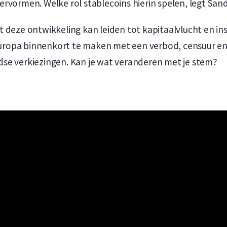
rvormen. Welke rol stablecoins hierin spelen, legt Sande
deze ontwikkeling kan leiden tot kapitaalvlucht en insta
 Europa binnenkort te maken met een verbod, censuur en
se verkiezingen. Kan je wat veranderen met je stem?