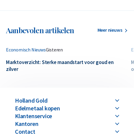
Aanbevolen artikelen
Meer nieuws
Economisch Nieuws
Gisteren
E
Marktoverzicht: Sterke maandstart voor goud en
M
zilver
o
Holland Gold
Edelmetaal kopen
Klantenservice
Kantoren
Contact