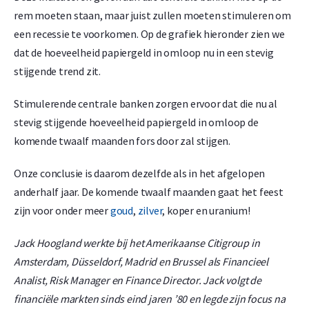
rem moeten staan, maar juist zullen moeten stimuleren om
een recessie te voorkomen. Op de grafiek hieronder zien we
dat de hoeveelheid papiergeld in omloop nu in een stevig
stijgende trend zit.
Stimulerende centrale banken zorgen ervoor dat die nu al
stevig stijgende hoeveelheid papiergeld in omloop de
komende twaalf maanden fors door zal stijgen.
Onze conclusie is daarom dezelfde als in het afgelopen
anderhalf jaar. De komende twaalf maanden gaat het feest
zijn voor onder meer
goud
,
zilver
, koper en uranium!
Jack Hoogland werkte bij het Amerikaanse Citigroup in
Amsterdam, Düsseldorf, Madrid en Brussel als Financieel
Analist, Risk Manager en Finance Director. Jack volgt de
financiële markten sinds eind jaren ’80 en legde zijn focus na