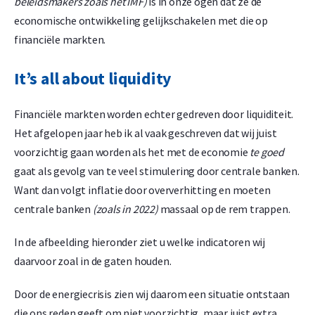
beleidsmakers zoals het IMF)
is in onze ogen dat ze de
economische ontwikkeling gelijkschakelen met die op
financiële markten.
It’s all about liquidity
Financiële markten worden echter gedreven door liquiditeit.
Het afgelopen jaar heb ik al vaak geschreven dat wij juist
voorzichtig gaan worden als het met de economie
te goed
gaat als gevolg van te veel stimulering door centrale banken.
Want dan volgt inflatie door oververhitting en moeten
centrale banken
(zoals in 2022)
massaal op de rem trappen.
In de afbeelding hieronder ziet u welke indicatoren wij
daarvoor zoal in de gaten houden.
Door de energiecrisis zien wij daarom een situatie ontstaan
die ons reden geeft om niet voorzichtig, maar juist extra