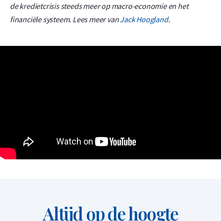
de kredietcrisis steeds meer op macro-economie en het
financiële systeem. Lees meer van
Jack Hoogland
.
Altijd op de hoogte