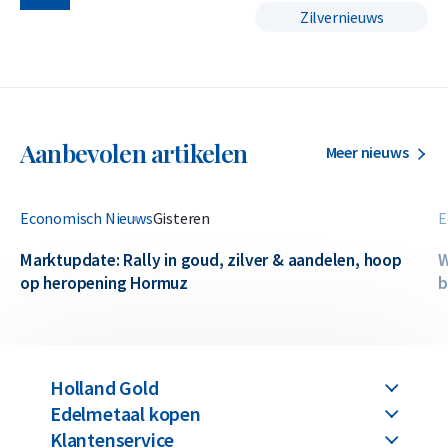
Zilvernieuws
Aanbevolen artikelen
Meer nieuws
Economisch Nieuws
Gisteren
E
Marktupdate: Rally in goud, zilver & aandelen, hoop
W
op heropening Hormuz
b
Holland Gold
Edelmetaal kopen
Klantenservice