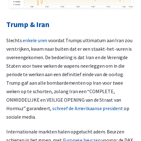
Trump & Iran
Slechts
enkele uren
voordat Trumps ultimatum aan Iran zou
verstrijken, kwam naar buiten dat er een staakt-het-vuren is
overeengekomen. De bedoeling is dat Iran en de Verenigde
Staten voor twee weken de wapens neerleggen om in die
periode te werken aan een definitief einde van de oorlog.
Trump gaf aan alle bombardementen op Iran voor twee
weken op te schorten, zolang Iran een “COMPLETE,
ONMIDDELIJKE en VEILIGE OPENING van de Straat van
Hormuz” garandeert,
schreef de Amerikaanse president
op
sociale media.
Internationale markten halen opgelucht adem. Beurzen
schieten in het groen, met
Europese beurzen
voorop; de DAX