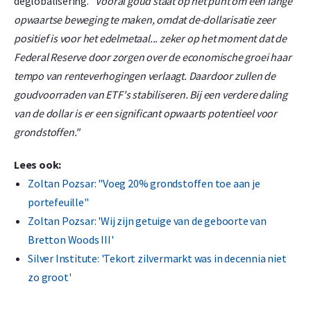
deglobalisering.
"Vooral goud staat op het punt om een lange
opwaartse beweging te maken, omdat de-dollarisatie zeer
positief is voor het edelmetaal... zeker op het moment dat de
Federal Reserve door zorgen over de economische groei haar
tempo van renteverhogingen verlaagt. Daardoor zullen de
goudvoorraden van ETF's stabiliseren. Bij een verdere daling
van de dollar is er een significant opwaarts potentieel voor
grondstoffen."
Lees ook:
Zoltan Pozsar: "Voeg 20% grondstoffen toe aan je
portefeuille"
Zoltan Pozsar: 'Wij zijn getuige van de geboorte van
Bretton Woods III'
Silver Institute: 'Tekort zilvermarkt was in decennia niet
zo groot'