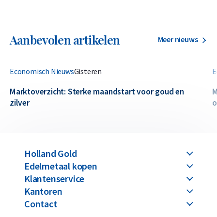
Aanbevolen artikelen
Meer nieuws
Economisch Nieuws
Gisteren
E
Marktoverzicht: Sterke maandstart voor goud en
M
zilver
o
Holland Gold
Edelmetaal kopen
Klantenservice
Kantoren
Contact