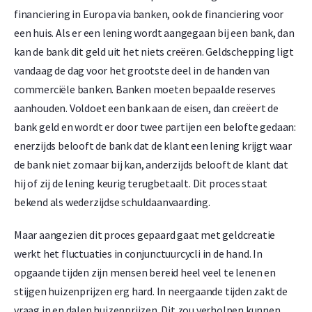
financiering in Europa via banken, ook de financiering voor
een huis. Als er een lening wordt aangegaan bij een bank, dan
kan de bank dit geld uit het niets creëren. Geldschepping ligt
vandaag de dag voor het grootste deel in de handen van
commerciële banken. Banken moeten bepaalde reserves
aanhouden. Voldoet een bank aan de eisen, dan creëert de
bank geld en wordt er door twee partijen een belofte gedaan:
enerzijds belooft de bank dat de klant een lening krijgt waar
de bank niet zomaar bij kan, anderzijds belooft de klant dat
hij of zij de lening keurig terugbetaalt. Dit proces staat
bekend als wederzijdse schuldaanvaarding.
Maar aangezien dit proces gepaard gaat met geldcreatie
werkt het fluctuaties in conjunctuurcycli in de hand. In
opgaande tijden zijn mensen bereid heel veel te lenen en
stijgen huizenprijzen erg hard. In neergaande tijden zakt de
vraag in en dalen huizenprijzen. Dit zou verholpen kunnen