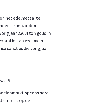
ten het edelmetaal te
endeels kan worden
 vorig jaar 236,4 ton goud in
ooral in Iran veel meer
e sancties die vorig jaar
uncil)
aandelenmarkt opeens hard
 de onrust op de