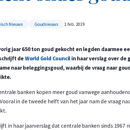
isch Nieuws
Goudnieuws
1 feb. 2019
Koop nu de meest voordelige zilveren munten en bare
Koop nu de meest voordelige gouden munten en bare
orig jaar 650 ton goud gekocht en legden daarmee e
chrijft de
World Gold Council
in haar verslag over de 
name naar beleggingsgoud, waarbij de vraag naar go
eikte.
n centrale banken kopen meer goud vanwege aanhouden
Vooral in de tweede helft van het jaar nam de vraag n
kt.
ijft in haar jaarverslag dat centrale banken sinds 1967 