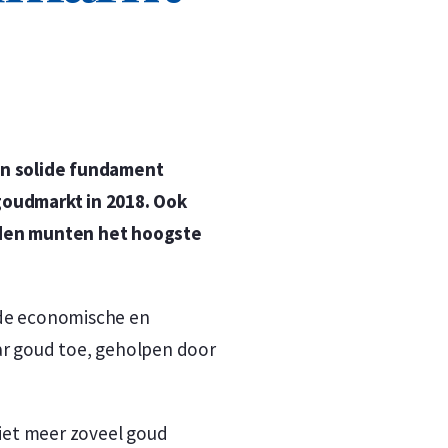
n
n
en solide fundament
goudmarkt in 2018. Ook
uden munten het hoogste
de economische en
aar goud toe, geholpen door
niet meer zoveel goud