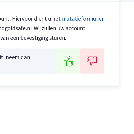
unt. Hiervoor dient u het
mutatieformulier
ndgoldsafe.nl. Wij zullen uw account
van een bevestiging sturen.
n
n
uit, neem dan