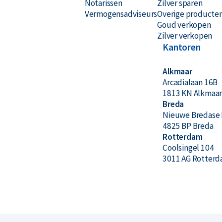
Notarissen
Zilver sparen
Vermogensadviseurs
Overige producte
Goud verkopen
Zilver verkopen
Kantoren
Alkmaar
Arcadialaan 16B
1813 KN Alkmaa
Breda
Nieuwe Bredase 
4825 BP Breda
Rotterdam
Coolsingel 104
3011 AG Rotter