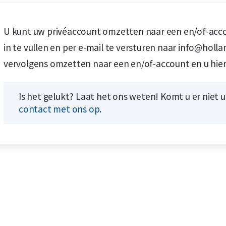
U kunt uw privéaccount omzetten naar een en/of-acco
in te vullen en per e-mail te versturen naar info@holla
vervolgens omzetten naar een en/of-account en u hier
Koop nu de meest voordelige zilveren munten en bare
Koop nu de meest voordelige gouden munten en bare
Is het gelukt? Laat het ons weten! Komt u er niet 
contact met ons op
.