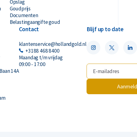
Opslag
n
Goudprijs
Documenten
Belastingaangifte goud
Contact
Blijf up to date
klantenservice@hollandgold.nl
+3188 468 8400
r
Maandag t/m vrijdag
09:00 - 17:00
Baan 14A
Aanmel
dam