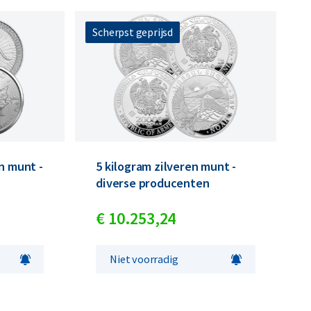
Scherpst geprijsd
n munt -
5 kilogram zilveren munt -
diverse producenten
€
10.253,
24
Niet voorradig