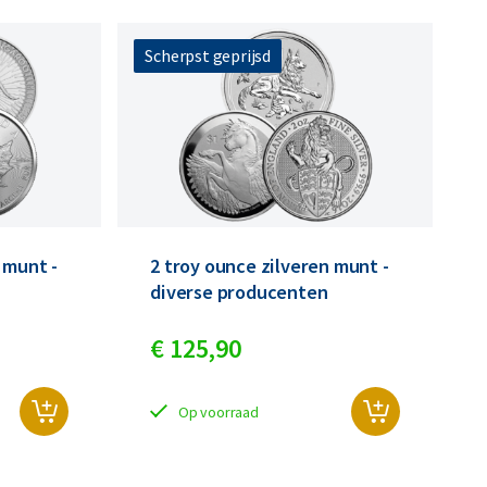
Scherpst geprijsd
n
n
 munt -
2 troy ounce zilveren munt -
diverse producenten
€
125,
90
Op voorraad