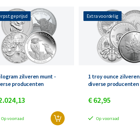
rpst geprijsd
Extra voordelig
Koop nu de meest voordelige zilveren munten en bare
Koop nu de meest voordelige gouden munten en bare
kilogram zilveren munt -
1 troy ounce zilveren
verse producenten
diverse producenten
2.024,
13
€
62,
95
Op voorraad
Op voorraad