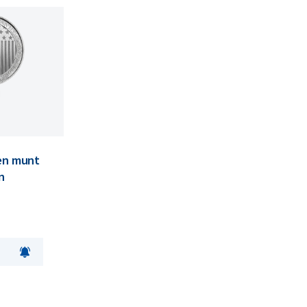
ren munt
n