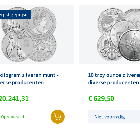
rpst geprijsd
 kilogram zilveren munt -
10 troy ounce zilvere
verse producenten
diverse producenten
20.241,
31
€
629,
50
Niet voorradig
Op voorraad