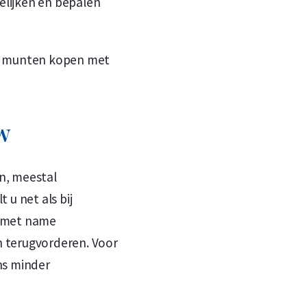
lijken en bepalen
en munten kopen met
w
n, meestal
 u net als bij
r met name
 terugvorderen. Voor
ns minder