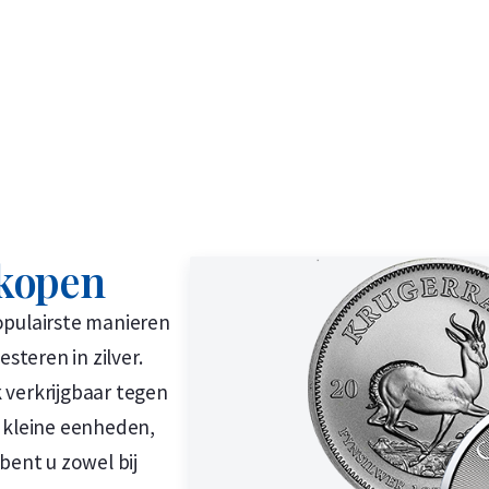
 kopen
opulairste manieren
steren in zilver.
 verkrijgbaar tegen
n kleine eenheden,
bent u zowel bij