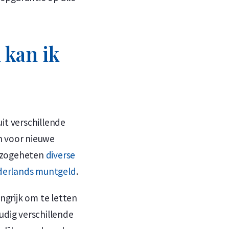
 kan ik
it verschillende
n voor nieuwe
e zogeheten
diverse
erlands muntgeld
.
angrijk om te letten
udig verschillende