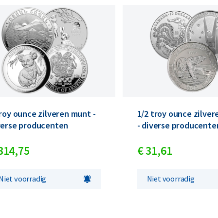
troy ounce zilveren munt -
1/2 troy ounce zilve
verse producenten
- diverse producente
314,
75
€
31,
61
Niet voorradig
Niet voorradig