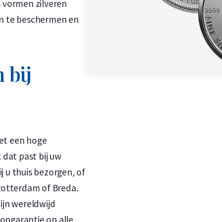
s vormen zilveren
n te beschermen en
 bij
met een hoge
 dat past bij uw
j u thuis bezorgen, of
 Rotterdam of Breda.
ijn wereldwijd
opgarantie op alle