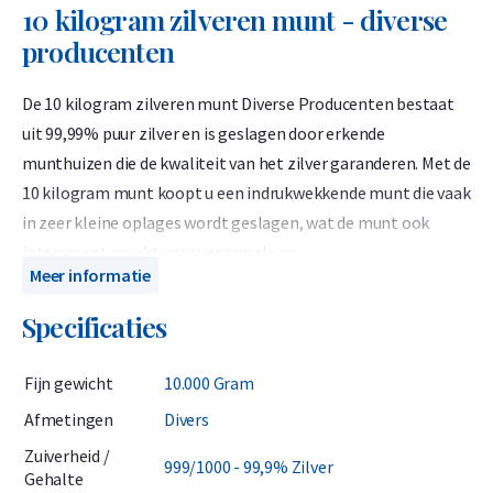
10 kilogram zilveren munt - diverse
producenten
De 10 kilogram zilveren munt Diverse Producenten bestaat
uit 99,99% puur zilver en is geslagen door erkende
munthuizen die de kwaliteit van het zilver garanderen. Met de
10 kilogram munt koopt u een indrukwekkende munt die vaak
in zeer kleine oplages wordt geslagen, wat de munt ook
interessant maakt voor verzamelaars.
Meer informatie
Wanneer u dit product bestelt weet u van tevoren niet welke
Specificaties
munt u gaat ontvangen. De zilveren 10 kilogram
beleggingsmunten zijn afkomstig van diverse munthuizen
Fijn gewicht
10.000 Gram
uit verschillende landen. De meest voorkomende 10 kilogram
munten zijn de Lunar-munten. Bij het bestellen van dit
Afmetingen
Divers
product is de kans groot dat u een 10 kilogram Lunar-zilveren
Zuiverheid /
999/1000 - 99,9% Zilver
munt ontvangt. De 10 kilogram zilveren Lunar-munt wordt
Gehalte