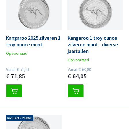
Kangaroo 2025 zilveren 1
Kangaroo 1 troy ounce
troy ounce munt
zilveren munt - diverse
jaartallen
Op voorraad
Op voorraad
Vanaf
€
71,
61
Vanaf
€
63,
80
€
71,
85
€
64,
05
Inclusief 21% btw