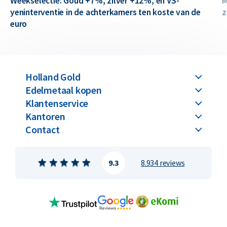
Weekselectie: Goud +7%, zilver +12%, en VS-
M
yeninterventie in de achterkamers ten koste van de
z
euro
Holland Gold
Edelmetaal kopen
Klantenservice
Kantoren
Contact
9.3
8.934 reviews