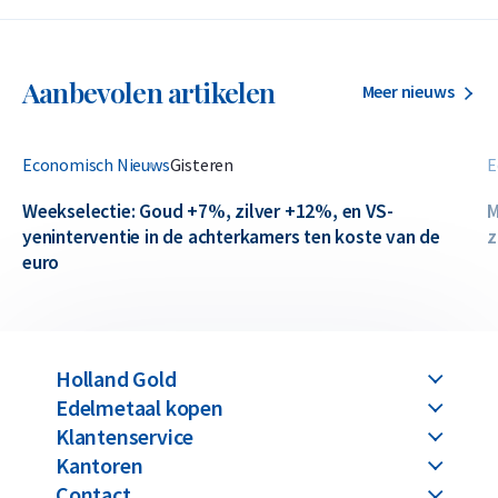
Aanbevolen artikelen
Meer nieuws
Economisch Nieuws
Gisteren
E
Weekselectie: Goud +7%, zilver +12%, en VS-
M
yeninterventie in de achterkamers ten koste van de
z
euro
Holland Gold
Edelmetaal kopen
Klantenservice
Kantoren
Contact