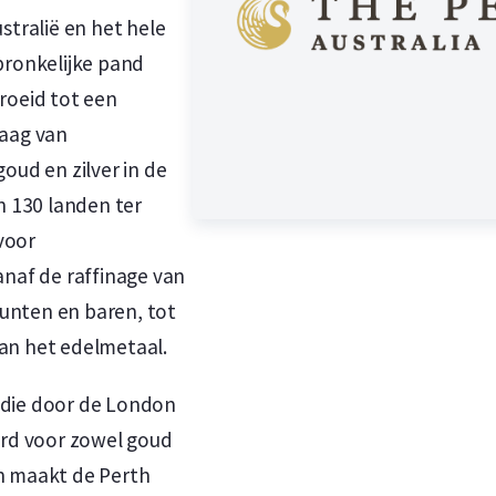
stralië en het hele
rspronkelijke pand
roeid tot een
raag van
oud en zilver in de
 130 landen ter
voor
anaf de raffinage van
unten en baren, tot
van het edelmetaal.
j die door de London
erd voor zowel goud
n maakt de Perth