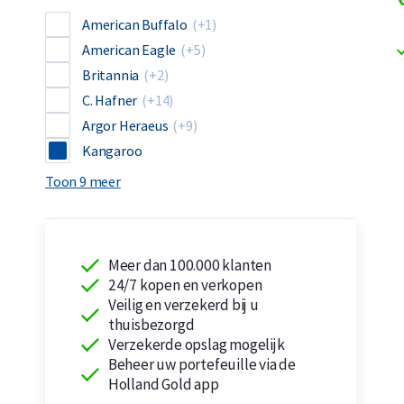
American Buffalo
(+1)
American Eagle
(+5)
Britannia
(+2)
C. Hafner
(+14)
Argor Heraeus
(+9)
Kangaroo
Toon 9 meer
Meer dan 100.000 klanten
24/7 kopen en verkopen
Veilig en verzekerd bij u
thuisbezorgd
Verzekerde opslag mogelijk
Beheer uw portefeuille via de
Holland Gold app