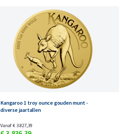
n
n
Kangaroo 1 troy ounce gouden munt -
diverse jaartallen
Vanaf
€
3.827,
39
€
3.836,
39