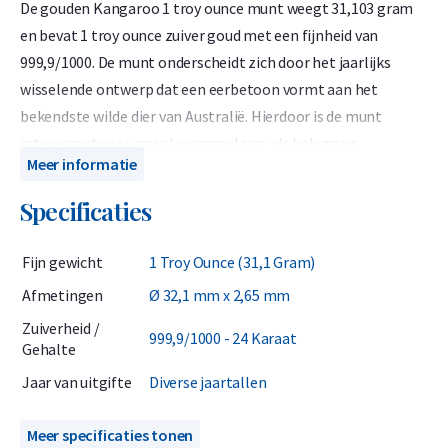
De gouden Kangaroo 1 troy ounce munt weegt 31,103 gram
en bevat 1 troy ounce zuiver goud met een fijnheid van
999,9/1000. De munt onderscheidt zich door het jaarlijks
wisselende ontwerp dat een eerbetoon vormt aan het
bekendste wilde dier van Australië. Hierdoor is de munt
interessant voor zowel verzamelaars als beleggers.
Meer informatie
De diverse jaartallen munten zijn via de markt ingekocht en
Specificaties
komen uit de periode 1990 tot en met 2024. Vanuit
beleggingsperspectief zijn deze jaartallen extra interessant,
Fijn gewicht
1 Troy Ounce (31,1 Gram)
omdat ze vaak goedkoper zijn dan de nieuwste Kangaroo
munt (2025) die rechtstreeks van het munthuis komt. Bij
Afmetingen
Ø 32,1 mm x 2,65 mm
terugverkoop ontvangt u echter voor alle jaartallen van de
Zuiverheid /
999,9/1000 - 24 Karaat
gouden Kangaroo munt hetzelfde bedrag.
Gehalte
Jaar van uitgifte
Diverse jaartallen
Elke munt wordt geleverd in een harde kunststof capsule die
uitstekende bescherming biedt tegen krassen en
Meer specificaties tonen
beschadigingen. De munt wordt geslagen door The Perth