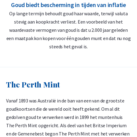
Rotterdam of Breda
Goud biedt bescherming in tijden van inflatie
G
Per stuk verpakt in een harde kunststof muntcapsule
Op lange termijn behoudt goud haar waarde, terwijl valuta
D
stevig aan koopkracht verliest. Een voorbeeld van het
Veilige en verzekerde opslag mogelijk via
Holland Gold Safe
waardevaste vermogen van goud is dat u 2.000 jaar geleden
‘
een maatpak kon kopen voor één gouden munt en dat nu nog
Ontwerp en Veiligheidskenmerken
steeds het geval is.
De 1 troy ounce Kangaroo gouden munten staan bekend om
hun jaarlijks wisselende ontwerp. Op de muntzijde is
traditioneel een afbeelding van een of meerdere kangoeroes
te zien, samen met het jaartal, het gewicht van 1 troy ounce
The Perth Mint
en de zuiverheid van 999,9/1000 goud. Op de voorzijde staat
het portret van Koningin Elizabeth II (1990–2023) of King
Vanaf 1893 was Australië in de ban van een van de grootste
Charles III (vanaf 2024), samen met de nominale waarde van
goudkoortsen die de wereld ooit heeft gekend. Om al dit
de munt.
gedolven goud te verwerken werd in 1899 het muntenhuis
The Perth Mint opgericht. Als deel van het Britse Imperium
Prijs en Verkoopwaarde
en de Gemenebest begon The Perth Mint met het verwerken