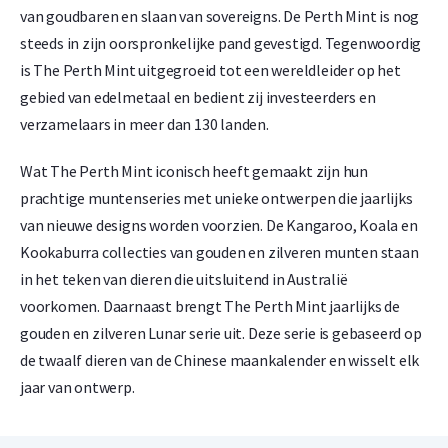
van goudbaren en slaan van sovereigns. De Perth Mint is nog
Wilt u uw
gouden munten verkopen
? Holland Gold biedt een
steeds in zijn oorspronkelijke pand gevestigd. Tegenwoordig
terugkoopgarantie op deze munt. Ook munten die u niet bij
is The Perth Mint uitgegroeid tot een wereldleider op het
ons hebt gekocht, kopen wij in. Op onze website onder het
gebied van edelmetaal en bedient zij investeerders en
kopje ‘verkopen aan ons’ kunt u zien wat wij voor de munt
verzamelaars in meer dan 130 landen.
betalen.
Wat The Perth Mint iconisch heeft gemaakt zijn hun
prachtige muntenseries met unieke ontwerpen die jaarlijks
van nieuwe designs worden voorzien. De Kangaroo, Koala en
Kookaburra collecties van gouden en zilveren munten staan
in het teken van dieren die uitsluitend in Australië
voorkomen. Daarnaast brengt The Perth Mint jaarlijks de
gouden en zilveren Lunar serie uit. Deze serie is gebaseerd op
de twaalf dieren van de Chinese maankalender en wisselt elk
jaar van ontwerp.