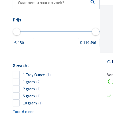
Prijs
C.
Gewicht
1 Troy Ounce
(1)
Va
€
1 gram
(2)
2 gram
(1)
5 gram
(1)
10 gram
(1)
Toon 6 meer