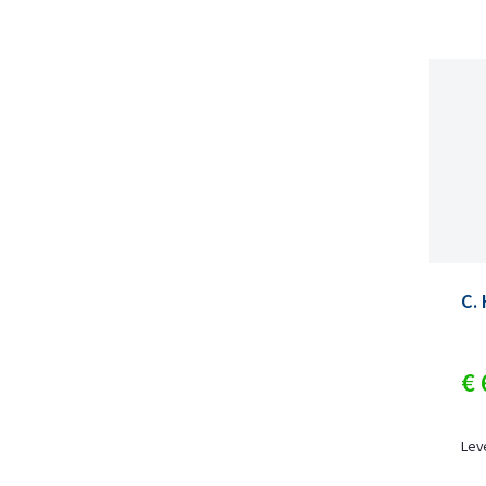
C.
€
Lev