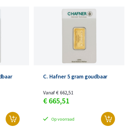
n
n
dbaar
C. Hafner 5 gram goudbaar
Vanaf
€
662,
51
€
665,
51
Op voorraad