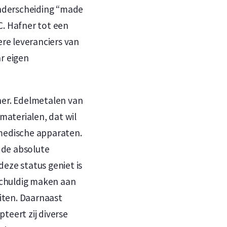
 onderscheiding “made
C. Hafner tot een
ere leveranciers van
r eigen
afner. Edelmetalen van
aterialen, dat wil
 medische apparaten.
 de absolute
eze status geniet is
 schuldig maken aan
iten. Daarnaast
teert zij diverse