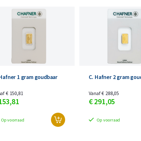
Koop nu de meest voordelige zilveren munten en bare
Koop nu de meest voordelige gouden munten en bare
 Hafner 1 gram goudbaar
C. Hafner 2 gram gou
naf
€
150,
81
Vanaf
€
288,
05
153,
81
€
291,
05
Op voorraad
Op voorraad