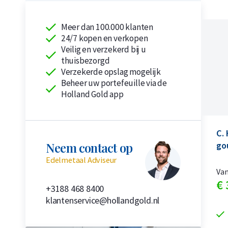
Meer dan 100.000 klanten
24/7 kopen en verkopen
Veilig en verzekerd bij u
thuisbezorgd
Verzekerde opslag mogelijk
Beheer uw portefeuille via de
Holland Gold app
C.
Neem contact op
go
Edelmetaal Adviseur
Va
€
+3188 468 8400
klantenservice@hollandgold.nl