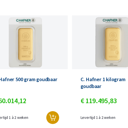
 Hafner 500 gram goudbaar
C. Hafner 1 kilogram
goudbaar
60.014,
12
€
119.495,
83
ertijd 1 à 2 weken
Levertijd 1 à 2 weken