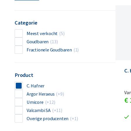
Categorie
Meest verkocht
(5)
Goudbaren
(13)
Fractionele Goudbaren
(1)
C.
Product
C. Hafner
Va
Argor Heraeus
(+9)
€
Umicore
(+12)
Valcambi SA
(+11)
Overige producenten
(+1)