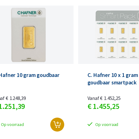
 Hafner 10 gram goudbaar
C. Hafner 10 x 1 gram
goudbaar smartpack
naf
€
1.248,
39
Vanaf
€
1.452,
25
1.251,
39
€
1.455,
25
Op voorraad
Op voorraad