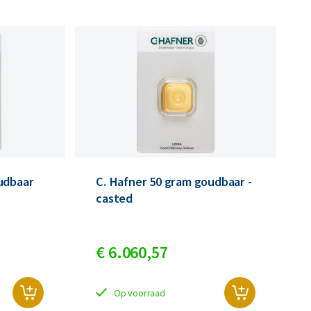
udbaar
C. Hafner 50 gram goudbaar -
casted
€
6.060,
57
Op voorraad