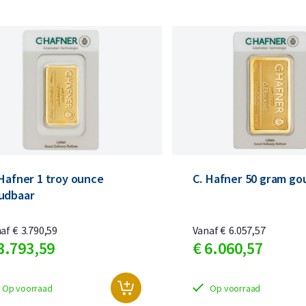
 Hafner 1 troy ounce
C. Hafner 50 gram go
udbaar
naf
€
3.790,
59
Vanaf
€
6.057,
57
3.793,
59
€
6.060,
57
Op voorraad
Op voorraad