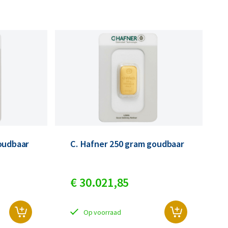
oudbaar
C. Hafner 250 gram goudbaar
€
30.021,
85
Op voorraad