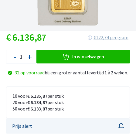
€
6.136,
87
€122,74 per gram
-
+
In winkelwagen
32 op voorraad
bij een groter aantal levertijd 1 à 2 weken.
10 voor
€ 6.135,87
per stuk
20 voor
€ 6.134,87
per stuk
50 voor
€ 6.133,87
per stuk
Prijs alert