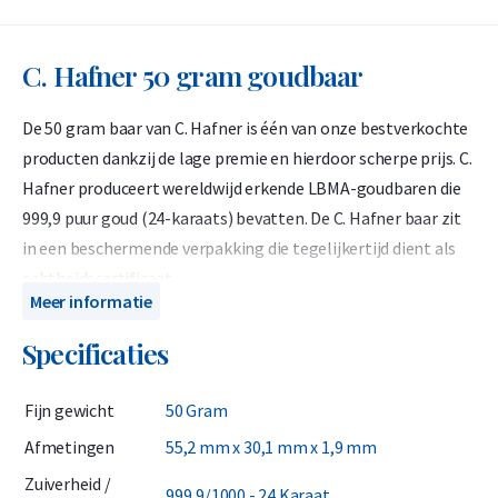
C. Hafner 50 gram goudbaar
De 50 gram baar van C. Hafner is één van onze bestverkochte
producten dankzij de lage premie en hierdoor scherpe prijs. C.
Hafner produceert wereldwijd erkende LBMA-goudbaren die
999,9 puur goud (24-karaats) bevatten. De C. Hafner baar zit
in een beschermende verpakking die tegelijkertijd dient als
echtheidscertificaat.
Meer informatie
C. Hafner is een Duitse edelmetaalproducent met een LBMA-
Specificaties
accreditatie (London Bullion Market Association) en staat
genoteerd op de 'Good Delivery List'. Hierdoor is deze
Fijn gewicht
50 Gram
goudbaar wereldwijd zonder verdere analyse
verhandelbaar. Bij Holland Gold is C. Hafner het meest
Afmetingen
55,2 mm x 30,1 mm x 1,9 mm
gekozen merk voor goudbaren.
Zuiverheid /
999,9/1000 - 24 Karaat