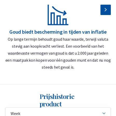
LBMA-geaccrediteerd
Terugkoopgarantie via Holland Gold
Ontwerp Hafner 50 gram goudbaar
Goud biedt bescherming in tijden van inflatie
G
Op lange termijn behoudt goud haar waarde, terwijl valuta
D
Op de baar staan de producent C. Hafner, het gewicht 50
stevig aan koopkracht verliest. Een voorbeeld van het
gram, de zuiverheid 999,9 en het baarnummer. Het
waardevaste vermogen van goud is dat u 2.000 jaar geleden
‘
baarnummer correspondeert met het CertiCard-
een maatpak kon kopen voor één gouden munt en dat nu nog
echtheidscertificaat. Het certificaat van de C. Hafner 50 gram
steeds het geval is.
goudbaar bevat een hologram en een unieke stempel
waarmee de echtheid kan worden gecontroleerd.
C. Hafner produceert twee verschillende typen goudbaren: de
Prijshistorie
casted en de minted variant. Deze 50 gram baar is de ‘minted'
product
variant. Dit betekent dat het goud geslagen is met een
stempel. U kunt ook kiezen voor de 50 gram 'casted' variant.