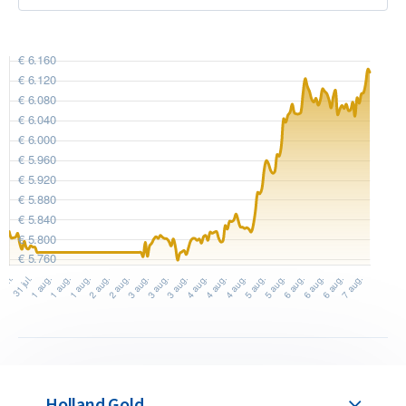
Dit betekent dat de baar is geproduceerd door het gieten van
het goud in een mal.
Het verschil tussen de casted en minted baren is alleen de
productiemethode. Voor de waarde maakt dit geen verschil,
zowel bij aankoop als verkoop.
Terugkoopgarantie
Wilt u uw
goudbaren verkopen
op de lange termijn? Holland
Gold biedt een terugkoopgarantie voor alle goudbaren die u
bij ons koopt. Heeft u de goudbaren niet bij ons gekocht? Ook
deze goudbaren kopen wij in.
Holland Gold