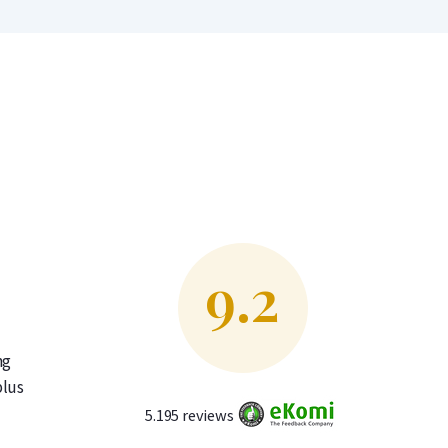
9.2
ng
plus
5.195 reviews