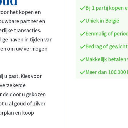
Bij 1 partij kopen
 voor het kopen en
Uniek in België
trouwbare partner en
rlijke transacties.
Eenmalig of perio
Koop nu de meest voordelige zilveren munten en bare
Koop nu de meest voordelige gouden munten en bare
lige haven in tijden van
Bedrag of gewicht
elpen om uw vermogen
Makkelijk betalen
Meer dan 100.000 
 u past. Kies voor
r verzekerde
or de door u gekozen
 u al goud of zilver
aarplan en koop