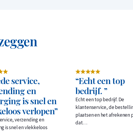
 zeggen
de service,
“Echt een top
ending en
bedrijf. ”
rging is snel en
Echt een top bedrijf. De
klantenservice, de bestelli
keloos verlopen”
plaatsen en het afrekenen 
ervice, verzending en
dat…
g is snel en vlekkeloos