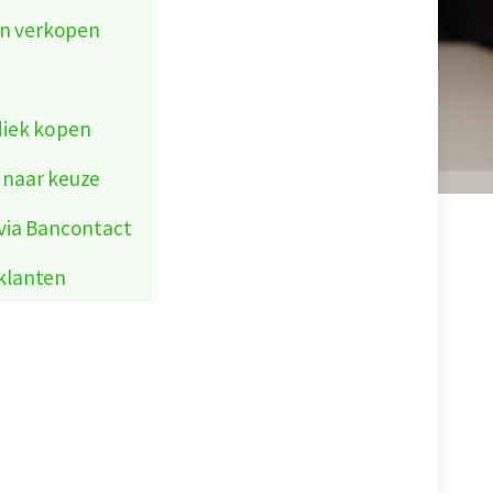
 en verkopen
diek kopen
n
n
 naar keuze
 via Bancontact
klanten