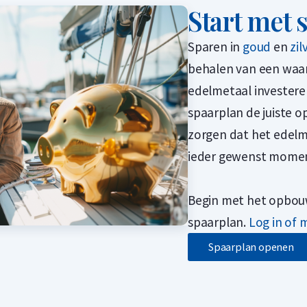
Start met 
Sparen in
goud
en
zil
behalen van een waard
edelmetaal investeren
spaarplan de juiste op
zorgen dat het edelm
ieder gewenst moment
Begin met het opbou
spaarplan.
Log in of
Spaarplan openen