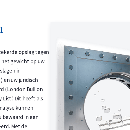
n
rzekerde opslag tegen
u het gewicht op uw
slagen in
) en uw juridisch
rd (London Bullion
ist'. Dit heeft als
analyse kunnen
u bewaard in een
eerd. Met de