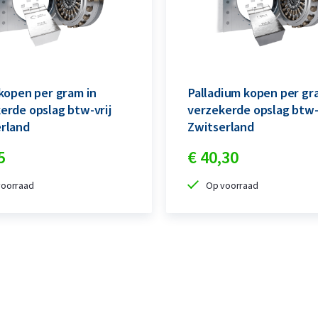
rekening, kunt u op elk moment platina
n voert de verkoop eenvoudig in. De
 kopen per gram in
Palladium kopen per gr
ing die u heeft opgegeven bij het
erde opslag btw-vrij
verzekerde opslag btw-
rland
Zwitserland
5
€
40,
30
?
voorraad
Op voorraad
nvoudig de gewenste munt of baar. Neem
uitlevering definitief te regelen. Houd
e vindt u op
deze pagina
.