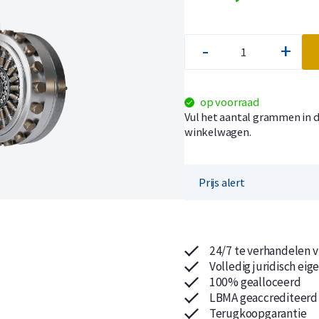
-
+
Koop nu de meest voordelige zilveren munten en bare
Koop nu de meest voordelige gouden munten en bare
op voorraad
Vul het aantal grammen in d
winkelwagen.
Prijs alert
24/7 te verhandelen v
Volledig juridisch ei
100% gealloceerd
LBMA geaccrediteerd
Terugkoopgarantie