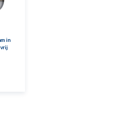
am in
vrij