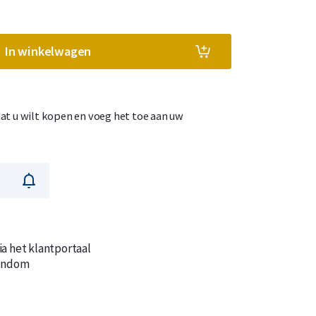
In winkelwagen
n
n
at u wilt kopen en voeg het toe aan uw
ia het klantportaal
gendom