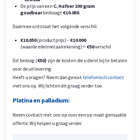
De prijs van een
C. Hafner 100 gram
goudbaar
bedraagt
€10.050
.
Daarmee ontstaat het volgende verschil:
€10.050
(productprijs) −
€10.000
(waarde edelmetaalrekening) =
€50
verschil
Dit bedrag (
€50)
zijn de kosten die u dient bij te betalen
voor de uitlevering.
Heeft u vragen? Neem dan gerust
telefonisch contact
met ons op. Wij lichten dit graag verder toe.
Platina en palladium:
Neem contact met ons op voor een op maat gemaakte
offerte. Wij helpen u graag verder.