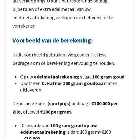
als verkoopprijs. U kunt het resterende bedrag
bijbetalen of extra edelmetaal van uw
edelmetaalrekening verkopen om het verschil te
verrekenen.
Voorbeeld van de berekening:
In dit voorbeeld gebruiken we goud en fictieve
bedragen om de berekening eenvoudig te houden.
Op uw
edelmetaalrekening
staat
100 gram goud
.
U wilt een
C. Hafner
100 gram goudbaar
laten
uitleveren.
De actuele koers (
spotprijs)
bedraagt
€100.000 per
kilo
, oftewel
€100 per gram.
De waarde van
100 gram goud op uw
edelmetaalrekening
is dan: 100 gram×€100
=
€10.000