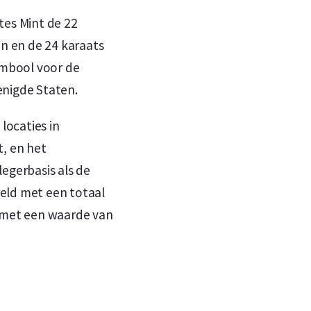
tes Mint de 22
n en de 24 karaats
mbool voor de
enigde Staten.
locaties in
t, en het
legerbasis als de
eld met een totaal
n met een waarde van