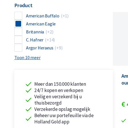
Product
American Buffalo
(+1)
American Eagle
Britannia
(+2)
C. Hafner
(+14)
Argor Heraeus
(+9)
Toon 10 meer
Am
ou
Meer dan 150.000 klanten
24/7 kopen en verkopen
Veilig en verzekerd bij u
thuisbezorgd
€
Verzekerde opslag mogelijk
Beheer uw portefeuille via de
Holland Gold app