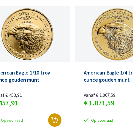
Koop nu de meest voordelige zilveren munten en bare
Koop nu de meest voordelige gouden munten en bare
erican Eagle 1/10 troy
American Eagle 1/4 t
nce gouden munt
ounce gouden munt
naf
€
453,
91
Vanaf
€
1.067,
59
457,
91
€
1.071,
59
Op voorraad
Op voorraad