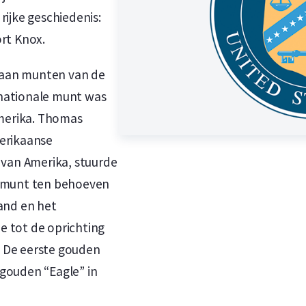
ijke geschiedenis:
rt Knox.
r aan munten van de
nationale munt was
Amerika. Thomas
erikaanse
 van Amerika, stuurde
e munt ten behoeven
and en het
de tot de oprichting
2. De eerste gouden
gouden “Eagle” in