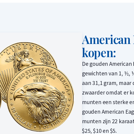
American 
kopen:
De gouden American E
gewichten van 1, ½, ¼
aan 31,1 gram, maar 
zwaarder omdat er ko
munten een sterke en
gouden American Eag
munten zijn 22 karaa
$25, $10 en $5.