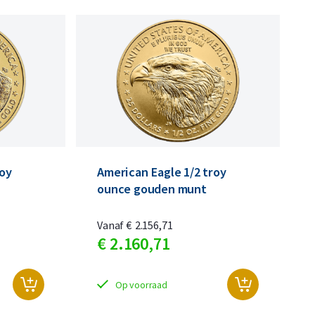
n
n
roy
American Eagle 1/2 troy
ounce gouden munt
Vanaf
€
2.156,
71
€
2.160,
71
Op voorraad