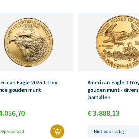
erican Eagle 2025 1 troy
American Eagle 1 tro
nce gouden munt
gouden munt - diver
jaartallen
4.056,
70
€
3.888,
13
Niet voorradig
Op voorraad