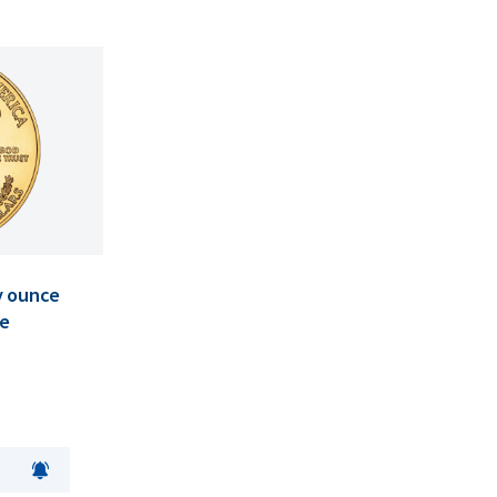
y ounce
se