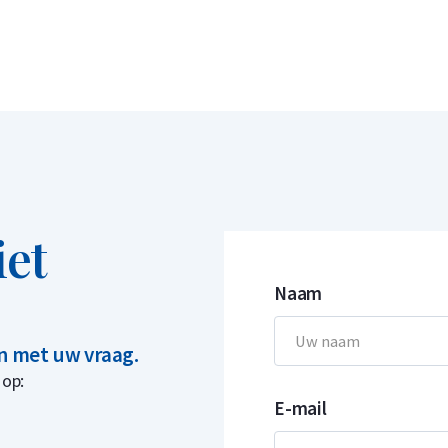
iet
Naam
in met uw vraag.
 op:
E-mail