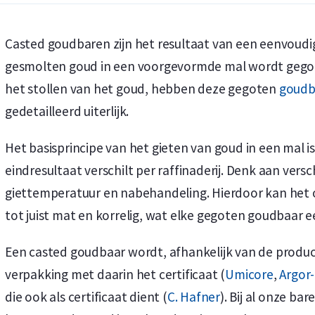
Casted goudbaren zijn het resultaat van een eenvoudi
gesmolten goud in een voorgevormde mal wordt gego
het stollen van het goud, hebben deze gegoten
goudb
Koop nu de meest voordelige zilveren munten en bare
Koop nu de meest voordelige gouden munten en bare
gedetailleerd uiterlijk.
Het basisprincipe van het gieten van goud in een mal i
eindresultaat verschilt per raffinaderij. Denk aan versc
giettemperatuur en nabehandeling. Hierdoor kan het 
tot juist mat en korrelig, wat elke gegoten goudbaar ee
Een casted goudbaar wordt, afhankelijk van de produce
verpakking met daarin het certificaat (
Umicore
,
Argor
die ook als certificaat dient (
C. Hafner
). Bij al onze ba