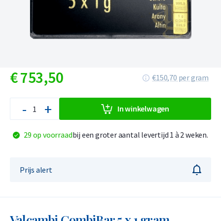
€
753,
50
€150,70 per gram
-
+
In winkelwagen
29 op voorraad
bij een groter aantal levertijd 1 à 2 weken.
Prijs alert
Valcambi CombiBar 5 x 1 gram