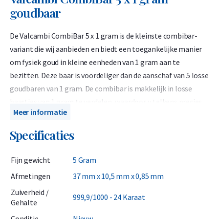
goudbaar
De Valcambi CombiBar 5 x 1 gram is de kleinste combibar-
variant die wij aanbieden en biedt een toegankelijke manier
om fysiek goud in kleine eenheden van 1 gram aan te
bezitten. Deze baar is voordeliger dan de aanschaf van 5 losse
goudbaren van 1 gram. De combibar is makkelijk in losse
baartjes van 1 gram te verdelen, waardoor u telkens precies
Meer informatie
de hoeveelheid kunt afbreken die u nodig heeft. Zo kunt u
bijvoorbeeld een deel van de goudbaar verkopen, in
Specificaties
tegenstelling tot een standaard goudbaar die altijd in zijn
geheel moet worden verkocht. Ook is de combibar ideaal
Fijn gewicht
5 Gram
wanneer u een kleine hoeveelheid LBMA-gecertificeerd goud
Afmetingen
37 mm x 10,5 mm x 0,85 mm
cadeau wilt doen of in noodsituaties wilt beschikken over een
Zuiverheid /
praktisch ruil- of betaalmiddel.
999,9/1000 - 24 Karaat
Gehalte
Valcambi SA produceert internationaal erkende LBMA-
Conditie
Nieuw