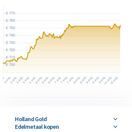
De baar zit in een harde plastic verpakking samen met een
echtheidscertificaat. De verpakking heeft het formaat van
een creditcard, waardoor u deze gemakkelijk in uw
portemonnee kunt opbergen.
De combibar wordt geproduceerd door Valcambi SA, een
gerenommeerde Zwitserse producent die wereldwijd bekend
staat om zijn vakmanschap en betrouwbaarheid. Valcambi is
bovendien LBMA-gecertificeerd, waardoor de goudbaren
overal ter wereld zonder verdere analyse verhandelbaar zijn.
Valcambi noemt hun combibar zelf ‘the best ever produced
multi-functional bar in the world’.
Dankzij dit slimme ontwerp zijn de afgebroken baartjes van 1
gram voordeliger dan wanneer u losse goudbaartjes van 1
gram zou kopen. U betaalt dus minder voor hetzelfde aantal
Holland Gold
Edelmetaal kopen
gram goud in deze deelbare vorm dan bij afzonderlijk