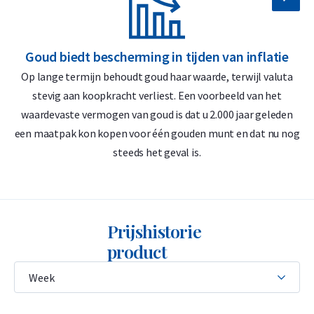
gram goudbaar
999,9/1000 puur goud – 24 karaat
Goud biedt bescherming in tijden van inflatie
G
Terugkoopgarantie via Holland Gold
Op lange termijn behoudt goud haar waarde, terwijl valuta
D
stevig aan koopkracht verliest. Een voorbeeld van het
Praktisch te delen in stukjes van 1 gram
waardevaste vermogen van goud is dat u 2.000 jaar geleden
‘
Hoogwaardige kwaliteit uit Zwitserland
een maatpak kon kopen voor één gouden munt en dat nu nog
steeds het geval is.
Ontwerp
Het unieke van de 5 x 1 gram combibar is dat deze goudbaar,
vergelijkbaar met een chocoladereep, eenvoudig in stukjes
Prijshistorie
kan worden gebroken dankzij de vooraf aangebrachte
product
breekpunten. Zo kunt u exact één gram afbreken, zonder
enig verlies van goud. Elk afzonderlijk baartje is voorzien van
de officiële stempel van de producent, met daarop het
gewicht van 1 gram en het gehalte van 999,9/1000 fijngoud.