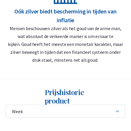
Zwitserland of Singapore), hoeft u eveneens geen btw te
Oók zilver biedt bescherming in tijden van
betalen. Dit maakt het een interessante optie voor
inflatie
langetermijnbeleggers.
Mensen beschouwen zilver als het goud van de arme man,
De edelmetaalrekening
: u koopt btw-vrij fysiek zilver per
wat absoluut de verkeerde manier is om ernaar te
kijken. Goud heeft het meeste een monetair karakter, maar
gram tegen de scherpste prijs.
zilver beweegt in tijden dat een financieel systeem onder
Levering & Verpakking
druk staat, minstens net als goud.
• Verzekerde verzending of afhalen op afspraak in Alkmaar,
Rotterdam of Breda
Prijshistorie
• Veilige en verzekerde opslag mogelijk via
Holland Gold Safe
product
Waarom kiezen voor de 1 kilogram
Umicore zilverbaar
• 99,9% puur zilver