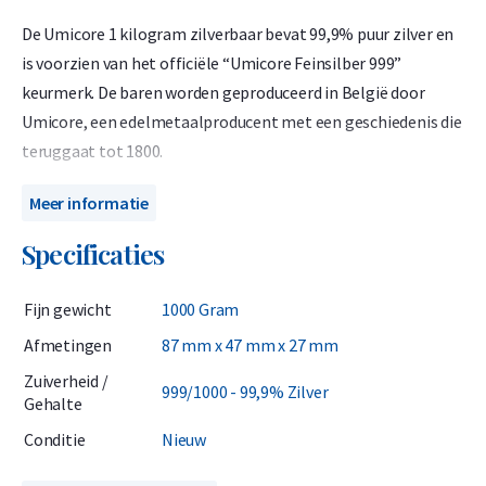
De Umicore 1 kilogram zilverbaar bevat 99,9% puur zilver en
is voorzien van het officiële “Umicore Feinsilber 999”
keurmerk. De baren worden geproduceerd in België door
Umicore, een edelmetaalproducent met een geschiedenis die
teruggaat tot 1800.
Umicore is sinds 1930 geaccrediteerd door de London Bullion
Meer informatie
Market Association (LBMA) en staat sindsdien op de
Specificaties
prestigieuze Good Delivery List. Dit betekent dat Umicore-
zilverbaren wereldwijd erkend zijn en zonder verdere analyse
Fijn gewicht
1000 Gram
direct verhandeld kunnen worden.
Afmetingen
87 mm x 47 mm x 27 mm
Belangrijk om te weten
Zuiverheid /
999/1000 - 99,9% Zilver
Gehalte
Over zilveren kilobaren moet in Nederland 21% btw worden
Conditie
Nieuw
berekend. Deze btw is al verwerkt in de prijs in onze webshop.
Zakelijke kopers kunnen de btw soms terugvorderen