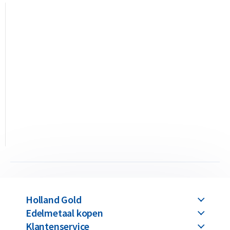
• LBMA-geaccrediteerd met internationale Good Delivery-
status
• Terugkoopgarantie via Holland Gold
Ontwerp
Elke 1 kilo zilverbaar heeft een zuiverheid van 99,9% puur
zilver. Op de baar staan Umicore, het zilvergehalte, een uniek
baarnummer en het gewicht van 1 kilogram vermeld. Dankzij
de LBMA-accreditatie worden deze zilverbaren wereldwijd
erkend en zijn ze ook in het buitenland eenvoudig
verhandelbaar.
Deze zilverbaren zijn gemarkeerd met het officiële “Umicore
Holland Gold
Feinsilber 999” keurmerk en worden geproduceerd in België
Edelmetaal kopen
door Umicore. Deze producent bestaat al sinds 1800, is sinds
Klantenservice
1930 LBMA-geaccrediteerd en staat sindsdien op de Good