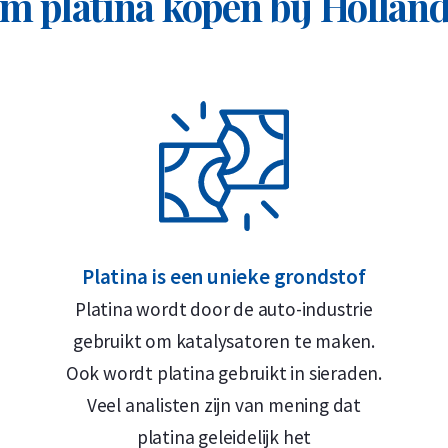
 platina kopen bij Hollan
iek platina, kijk dan ook eens naar onze
verzekerde opslag, btw-vrij in Zwitserland
.
nvoudig handelen via de
Holland Gold app
.
nce Kangaroo platina munt
Platina is een unieke grondstof
Platina wordt door de auto-industrie
gebruikt om katalysatoren te maken.
Ook wordt platina gebruikt in sieraden.
Veel analisten zijn van mening dat
platina geleidelijk het