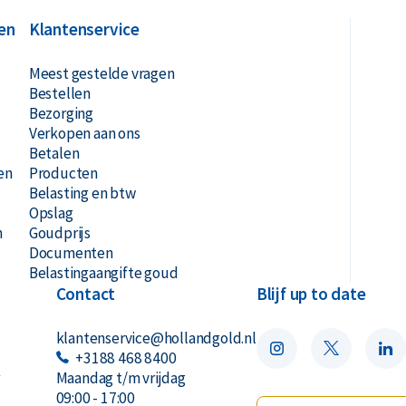
d biedt een terugkoopgarantie op deze
en
Klantenservice
t kopen wij in. Op onze website onder het
r de munt betalen.
Meest gestelde vragen
Bestellen
Bezorging
Verkopen aan ons
Betalen
en
Producten
Belasting en btw
Opslag
n
Goudprijs
Documenten
Belastingaangifte goud
Contact
Blijf up to date
klantenservice@hollandgold.nl
+3188 468 8400
r
Maandag t/m vrijdag
09:00 - 17:00