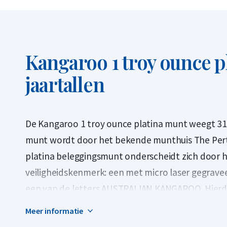
Kangaroo 1 troy ounce p
jaartallen
De Kangaroo 1 troy ounce platina munt weegt 31
munt wordt door het bekende munthuis The Perth
platina beleggingsmunt onderscheidt zich door h
veiligheidskenmerk: een met micro laser gegraveerd
een van de letters AUSTRALIAN KANGAROO. Hierdoo
munt wordt geleverd in een harde luchtdichte pl
Meer informatie
beschermd is.