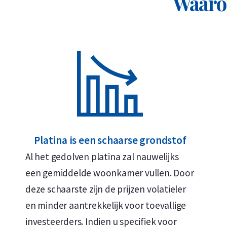
Waarom
snel verkocht. Wilt u toch graag investeren in fys
edelmetaalrekening en
koop platina per gram in 
U koopt dan tegen de scherpste prijs en kunt ee
Waarom kiezen voor de 1 troy ou
diverse jaartallen?
Veiligheidskenmerk
Wereldwijd verhandelbaar
Platina is een schaarse grondstof
Geslagen door de Perth Mint
Al het gedolven platina zal nauwelijks
999,5 zuiver platina
een gemiddelde woonkamer vullen. Door
deze schaarste zijn de prijzen volatieler
Levering & Verpakking
en minder aantrekkelijk voor toevallige
investeerders. Indien u specifiek voor