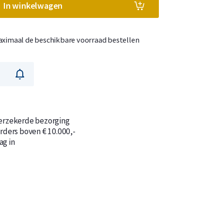
In winkelwagen
ximaal de beschikbare voorraad bestellen
n
n
verzekerde bezorging
orders boven € 10.000,-
ag in