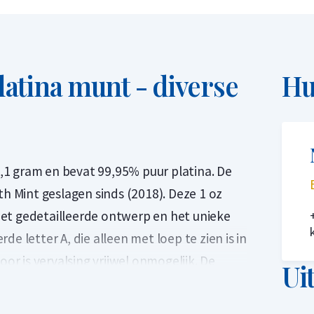
latina munt - diverse
Hu
,1 gram en bevat 99,95% puur platina. De
 Mint geslagen sinds (2018). Deze 1 oz
et gedetailleerde ontwerp en het unieke
e letter A, die alleen met loep te zien is in
r is vervalsing vrijwel onmogelijk. De
Ui
astic capsule waardoor deze goed