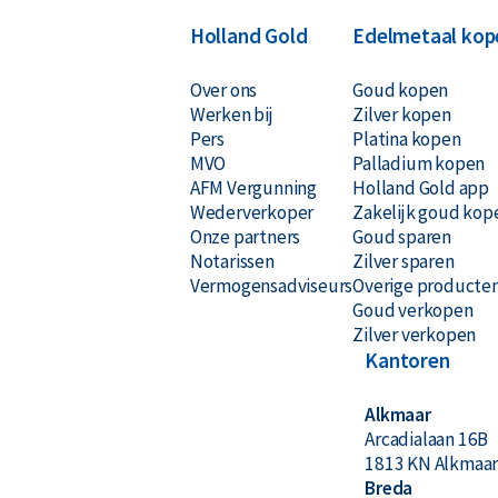
Wilt u uw
platina munten verkopen
? Holland Gol
Holland Gold
Edelmetaal kop
munt. Ook munten die u niet bij ons heeft gekoch
kopje 'verkopen aan ons' kunt u zien wat we voo
Over ons
Goud kopen
Werken bij
Zilver kopen
Pers
Platina kopen
MVO
Palladium kopen
AFM Vergunning
Holland Gold app
Wederverkoper
Zakelijk goud kop
Onze partners
Goud sparen
Notarissen
Zilver sparen
Vermogensadviseurs
Overige producte
Goud verkopen
Zilver verkopen
Kantoren
Alkmaar
Arcadialaan 16B
1813 KN Alkmaa
Breda