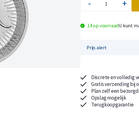
-
+
14 op voorraad
U kunt ma
Koop nu de meest voordelige zilveren munten en bare
Koop nu de meest voordelige gouden munten en bare
Prijs alert
Discrete en volledig 
Gratis verzending bij 
Plan zelf een bezorgd
Opslag mogelijk
Terugkoopgarantie