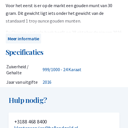
Voor het eerst is er op de markt een gouden munt van 30
gram. Dit gewicht ligt iets onder het gewicht van de
standaard 1 troy ounce gouden munten.
De Chinese centrale bank heeft op 28 oktober de nieuwe 2016
Meer informatie
serie van gouden en zilveren beleggingsmunten
geïntroduceerd. Bijzonder aan deze munten is dat het
Specificaties
gewicht voor het eerst niet meer op een troy ounce
gebaseerd is, maar op het metrieke systeem.
Zuiverheid /
999/1000 - 24 Karaat
Gehalte
Jaar van uitgifte
2016
De munt is geslagen in negen verschillende formaten. De 30
gram gouden munt is de meest geslagen munt van de gouden
Hulp nodig?
versies. De andere gewichten van de gouden munt zijn Goud: 1
gram, 3 gram, 8 gram, 15 gram, 50 gram, 100 gram, 150 gram,
1 kilogram
+3188 468 8400