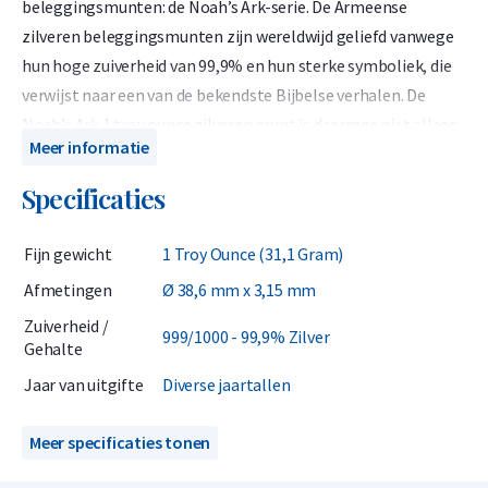
beleggingsmunten: de Noah’s Ark-serie. De Armeense
zilveren beleggingsmunten zijn wereldwijd geliefd vanwege
hun hoge zuiverheid van 99,9% en hun sterke symboliek, die
verwijst naar een van de bekendste Bijbelse verhalen. De
Noah’s Ark 1 troy ounce zilveren munt is daarmee niet alleen
Meer informatie
een waardevolle investering in edelmetaal, maar ook een
munt met een cultureel en religieus karakter.
Specificaties
De munten worden in opdracht van de Centrale Bank van
Fijn gewicht
1 Troy Ounce (31,1 Gram)
Armenië geslagen door de gerenommeerde Duitse smelterij
Geiger Edelmetalle GmbH. Dankzij deze samenwerking
Afmetingen
Ø 38,6 mm x 3,15 mm
combineert de munt eeuwenoude symboliek met moderne
Zuiverheid /
999/1000 - 99,9% Zilver
productietechnieken en de hoogste kwaliteitseisen.
Gehalte
Inmiddels behoort de Noah’s Ark tot de populairste zilveren
Jaar van uitgifte
Diverse jaartallen
beleggingsmunten van Europa, bekend om het prachtige
ontwerp en de brede verhandelbaarheid.
Meer specificaties tonen