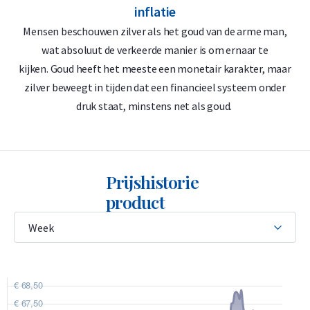
inflatie
999/1000 puur zilver – 1 troy ounce (31,1 gram)
Mensen beschouwen zilver als het goud van de arme man,
Hoge mate van verhandelbaarheid wereldwijd
wat absoluut de verkeerde manier is om ernaar te
Officiële uitgifte door de Centrale Bank van Armenië
kijken. Goud heeft het meeste een monetair karakter, maar
Geslagen door de Duitse LBMA-geaccrediteerde smelterij
zilver beweegt in tijden dat een financieel systeem onder
druk staat, minstens net als goud.
Geiger Edelmetalle
Prachtig ontwerp met Bijbelse en Armeense symboliek
Levering en verpakking
Prijshistorie
product
Verzekerde verzending of afhalen op afspraak in Alkmaar,
Rotterdam of Breda
Per stuk verpakt in een kunststof munthoesje
Per 20 stuks verpakt in een plastic tube
Per 500 stuks verpakt in een Monsterbox