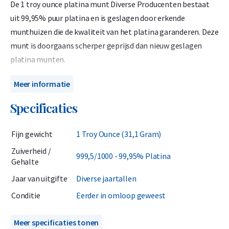
De 1 troy ounce platina munt Diverse Producenten bestaat
uit 99,95% puur platina en is geslagen door erkende
munthuizen die de kwaliteit van het platina garanderen. Deze
munt is doorgaans scherper geprijsd dan nieuw geslagen
platina munten.
Wanneer u dit product bestelt weet u van tevoren niet welke
Meer informatie
munt u gaat ontvangen. Het kan één van de bekende munten
Specificaties
van onze website zijn, maar het kan ook zo zijn dat u een
munt ontvangt die wij normaal niet op onze website
Fijn gewicht
1 Troy Ounce (31,1 Gram)
verkopen. Voorbeelden hiervan zijn speciale uitgiften,
munten met een specifiek thema of munten die in kleinere
Zuiverheid /
999,5/1000 - 99,95% Platina
Gehalte
oplagen geslagen worden.
Jaar van uitgifte
Diverse jaartallen
Dit product is aantrekkelijk voor de belegger die 1 troy ounce
Conditie
Eerder in omloop geweest
(31,103 gram) platina munten wil kopen voor de scherpste
prijs en het niet erg vindt om zich te laten verrassen met
Meer specificaties tonen
welke munten hij of zij ontvangt.
Helaas zijn deze munten