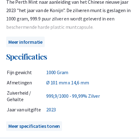
The Perth Mint naar aanleiding van het Chinese nieuwe jaar
2023 "het jaar van de Konijn". De zilveren munt is geslagen in
1000 gram, 999.9 puur zilver en wordt geleverd in een
beschermende harde plastic muntcapsule.
De zilveren Lunar is interessant voor investeerders en
Meer informatie
verzamelaars vanwege de beperkte muntoplage, hoge
Specificaties
zuiverheid en uniek ontwerp.
De Australische Lunar 2023 viert het jaar van de Konijn. De
Fijn gewicht
1000 Gram
Konijn is één van de twaalf dieren die in verband staan met de
Afmetingen
Ø 101 mm x 14,6 mm
Chinese maandkalender. De geboortejaren die gebruikt
Zuiverheid /
worden voor de Konijn van de afgelopen 100 jaar zijn dan ook:
999,9/1000 - 99,99% Zilver
Gehalte
1915, 1927, 1939, 1951, 1963, 1975, 1987, 1999 en 2011 en 2023.
Jaar van uitgifte
2023
Mensen die geboren zijn in deze jaartallen worden
geassocieerd met de competenties: slim, vooral waar het hun
Meer specificaties tonen
eigen overleving betreft.